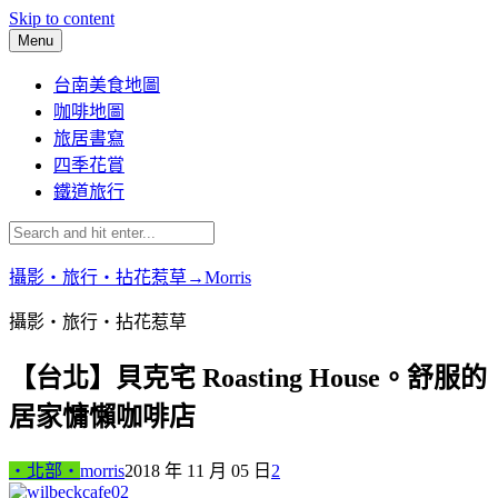
Skip to content
Menu
台南美食地圖
咖啡地圖
旅居書寫
四季花賞
鐵道旅行
攝影‧旅行‧拈花惹草→Morris
攝影‧旅行‧拈花惹草
【台北】貝克宅 Roasting House。舒服的
居家慵懶咖啡店
‧北部‧
morris
2018 年 11 月 05 日
2