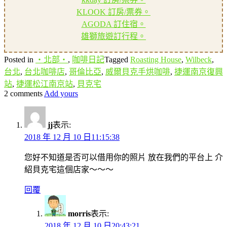
KLOOK 訂房/票券。
AGODA 訂住宿。
雄獅旅遊訂行程。
Posted in
‧北部‧
,
咖啡日記
Tagged
Roasting House
,
Wilbeck
,
台北
,
台北咖啡店
,
哥倫比亞
,
威爾貝克手烘咖啡
,
捷運南京復興
站
,
捷運松江南京站
,
貝克宅
2 comments
Add yours
jj
表示:
2018 年 12 月 10 日11:15:38
您好不知道是否可以借用你的照片 放在我們的平台上 介
紹貝克宅這個店家～～～
回覆
morris
表示:
2018 年 12 月 10 日20:43:21