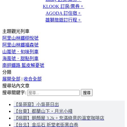
KLOOK 訂房/票券。
AGODA 訂住宿。
雄獅旅遊訂行程。
主題觀光列車
阿里山林鐵栩悅號
阿里山林鐵福森號
山嵐號．旬味列車
海風號．甜點列車
南迴鐵路 藍皮解憂號
分類
展開全部
|
收合全部
搜尋站內文章
搜尋關鍵字:
【吳哥窟】小吳哥日出
【台東】都蘭山下‧月光小棧
【桃園】朝顏屋 3.2k。充滿綠意的溫室咖啡店
【台北】金瓜石 祈堂老街黑白卷