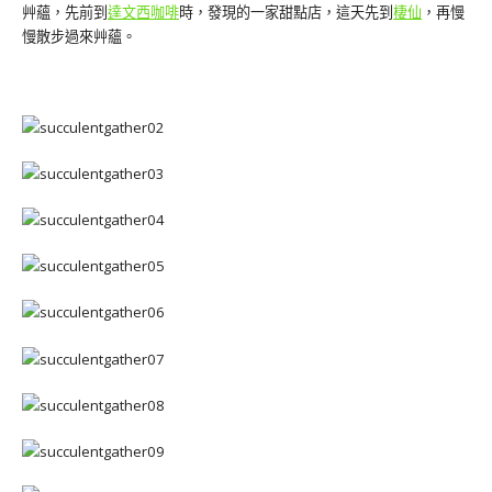
艸蘊，先前到
達文西咖啡
時，發現的一家甜點店，這天先到
棲仙
，再慢
慢散步過來艸蘊。