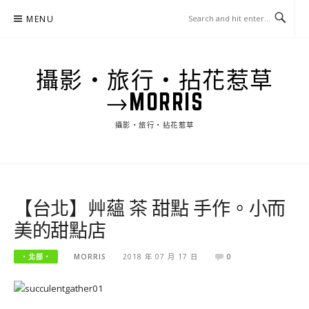
Skip
MENU
to
content
攝影‧旅行‧拈花惹草
→MORRIS
攝影‧旅行‧拈花惹草
【台北】艸蘊 茶 甜點 手作。小而
美的甜點店
‧北部‧
MORRIS
2018 年 07 月 17 日
0