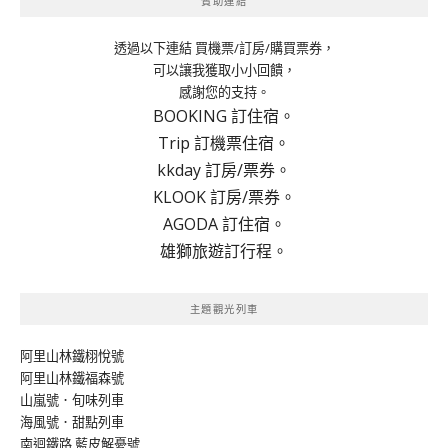
贊助連結
透過以下連結 買機票/訂房/購買票券，
可以讓我獲取小小回饋，
感謝您的支持。
BOOKING 訂住宿。
Trip 訂機票住宿。
kkday 訂房/票券。
KLOOK 訂房/票券。
AGODA 訂住宿。
雄獅旅遊訂行程。
主題觀光列車
阿里山林鐵栩悅號
阿里山林鐵福森號
山嵐號．旬味列車
海風號．甜點列車
南迴鐵路 藍皮解憂號