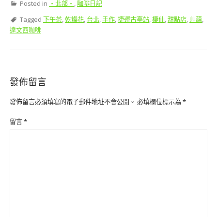
Posted in
‧北部‧
,
咖啡日記
Tagged
下午茶
,
乾燥花
,
台北
,
手作
,
捷運古亭站
,
棲仙
,
甜點店
,
艸蘊
,
達文西咖啡
發佈留言
發佈留言必須填寫的電子郵件地址不會公開。
必填欄位標示為
*
留言
*