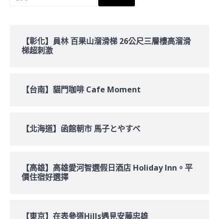
尋
關
鍵
字:
【彰化】員林 百果山溜滑梯 26公尺三層樓高溜滑
梯超刺激
【台南】貓門咖啡 Cafe Moment
【北海道】函館朝市 馬子とやすべ
【高雄】高雄愛河智選假日酒店 Holiday Inn。平
價住宿好選擇
【東京】在表參道Hills遇見安藤忠雄