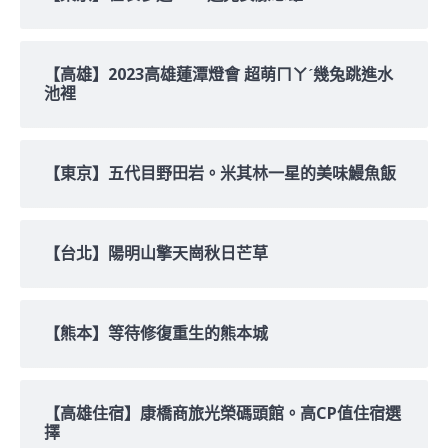
【高雄】2023高雄蓮潭燈會 超萌ㄇㄚˊ幾兔跳進水
池裡
【東京】五代目野田岩。米其林一星的美味鰻魚飯
【台北】陽明山擎天崗秋日芒草
【熊本】等待修復重生的熊本城
【高雄住宿】康橋商旅光榮碼頭館。高CP值住宿選
擇