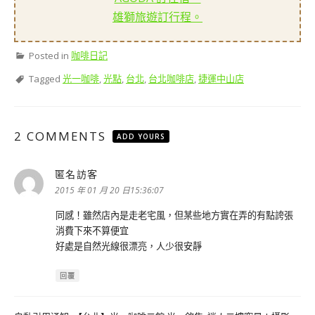
雄獅旅遊訂行程。
Posted in
咖啡日記
Tagged
光一咖啡
,
光點
,
台北
,
台北咖啡店
,
捷運中山店
2 COMMENTS
ADD YOURS
匿名訪客
表
示:
2015 年 01 月 20 日15:36:07
同感！雖然店內是走老宅風，但某些地方實在弄的有點誇張
消費下來不算便宜
好處是自然光線很漂亮，人少很安靜
回覆