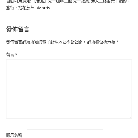
自動引用通知:
【台北】光一咖啡二館 光一敘集. 迷人二樓窗景 | 攝影‧
旅行‧拈花惹草→Morris
發佈留言
發佈留言必須填寫的電子郵件地址不會公開。
必填欄位標示為
*
留言
*
顯示名稱