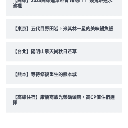
【高雄】2023高雄蓮潭燈會 超萌ㄇㄚˊ幾兔跳進水
池裡
【東京】五代目野田岩。米其林一星的美味鰻魚飯
【台北】陽明山擎天崗秋日芒草
【熊本】等待修復重生的熊本城
【高雄住宿】康橋商旅光榮碼頭館。高CP值住宿選
擇