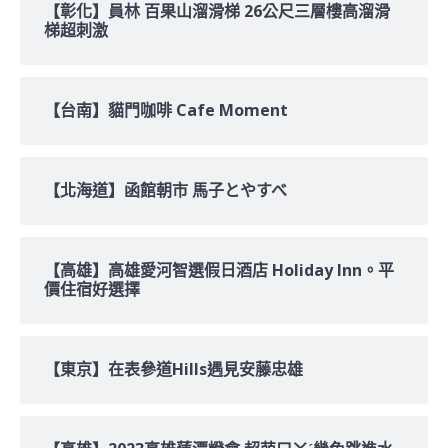
【彰化】員林 百果山溜滑梯 26公尺三層樓高溜滑
梯超刺激
【台南】貓門咖啡 Cafe Moment
【北海道】函館朝市 馬子とやすべ
【高雄】高雄愛河智選假日酒店 Holiday Inn。平
價住宿好選擇
【東京】在表參道Hills遇見安藤忠雄