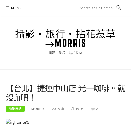
Skip
MENU
to
content
攝影‧旅行‧拈花惹草
→MORRIS
攝影‧旅行‧拈花惹草
【台北】捷運中山店 光一咖啡。就
沒fu吧！
咖啡日記
MORRIS
2015 年 01 月 19 日
2