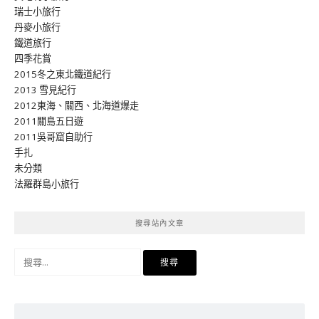
瑞士小旅行
丹麥小旅行
鐵道旅行
四季花賞
2015冬之東北鐵道紀行
2013 雪見紀行
2012東海、關西、北海道爆走
2011關島五日遊
2011吳哥窟自助行
手扎
未分類
法羅群島小旅行
搜尋站內文章
搜
尋
關
鍵
字: