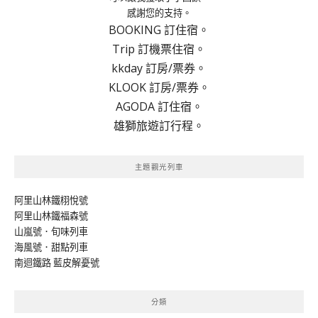
感謝您的支持。
BOOKING 訂住宿。
Trip 訂機票住宿。
kkday 訂房/票券。
KLOOK 訂房/票券。
AGODA 訂住宿。
雄獅旅遊訂行程。
主題觀光列車
阿里山林鐵栩悅號
阿里山林鐵福森號
山嵐號．旬味列車
海風號．甜點列車
南迴鐵路 藍皮解憂號
分類