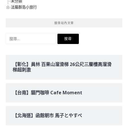
未分類
法羅群島小旅行
搜尋站內文章
搜
尋
關
鍵
字:
【彰化】員林 百果山溜滑梯 26公尺三層樓高溜滑
梯超刺激
【台南】貓門咖啡 Cafe Moment
【北海道】函館朝市 馬子とやすべ