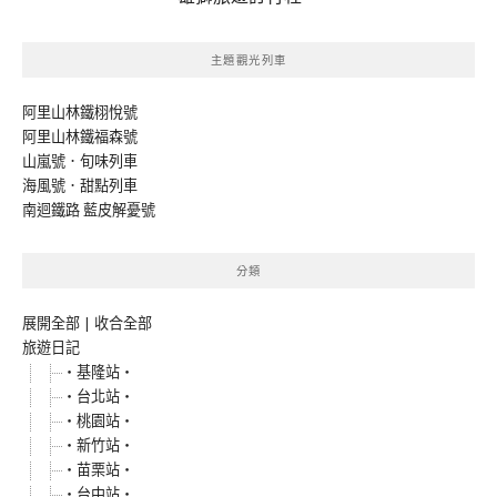
主題觀光列車
阿里山林鐵栩悅號
阿里山林鐵福森號
山嵐號．旬味列車
海風號．甜點列車
南迴鐵路 藍皮解憂號
分類
展開全部
|
收合全部
旅遊日記
‧基隆站‧
‧台北站‧
‧桃園站‧
‧新竹站‧
‧苗栗站‧
‧台中站‧