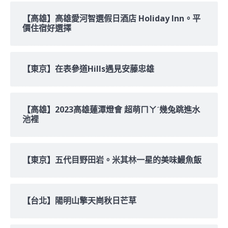
【高雄】高雄愛河智選假日酒店 Holiday Inn。平
價住宿好選擇
【東京】在表參道Hills遇見安藤忠雄
【高雄】2023高雄蓮潭燈會 超萌ㄇㄚˊ幾兔跳進水
池裡
【東京】五代目野田岩。米其林一星的美味鰻魚飯
【台北】陽明山擎天崗秋日芒草