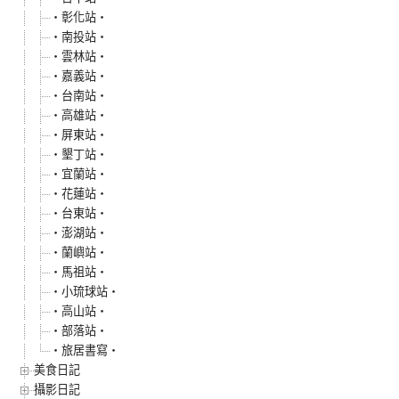
‧彰化站‧
‧南投站‧
‧雲林站‧
‧嘉義站‧
‧台南站‧
‧高雄站‧
‧屏東站‧
‧墾丁站‧
‧宜蘭站‧
‧花蓮站‧
‧台東站‧
‧澎湖站‧
‧蘭嶼站‧
‧馬祖站‧
‧小琉球站‧
‧高山站‧
‧部落站‧
‧旅居書寫‧
美食日記
攝影日記