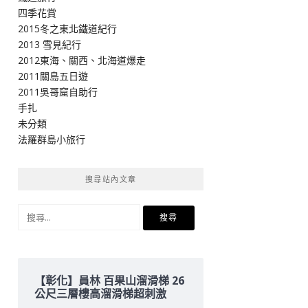
四季花賞
2015冬之東北鐵道紀行
2013 雪見紀行
2012東海、關西、北海道爆走
2011關島五日遊
2011吳哥窟自助行
手扎
未分類
法羅群島小旅行
搜尋站內文章
搜
尋
關
鍵
字:
【彰化】員林 百果山溜滑梯 26
公尺三層樓高溜滑梯超刺激