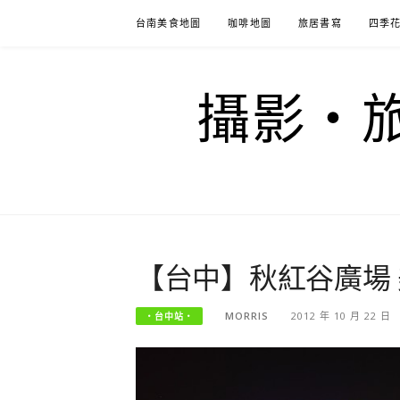
Skip
台南美食地圖
咖啡地圖
旅居書寫
四季
to
content
攝影‧旅
【台中】秋紅谷廣場
MORRIS
2012 年 10 月 22 日
‧台中站‧