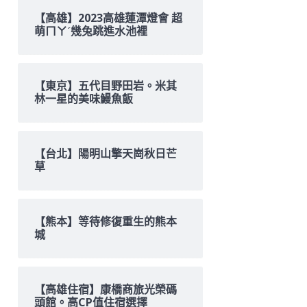
【高雄】2023高雄蓮潭燈會 超
萌ㄇㄚˊ幾兔跳進水池裡
【東京】五代目野田岩。米其
林一星的美味鰻魚飯
【台北】陽明山擎天崗秋日芒
草
【熊本】等待修復重生的熊本
城
【高雄住宿】康橋商旅光榮碼
頭館。高CP值住宿選擇