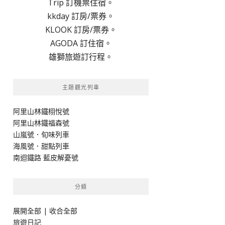
Trip 訂機票住宿。
kkday 訂房/票券。
KLOOK 訂房/票券。
AGODA 訂住宿。
雄獅旅遊訂行程。
主題觀光列車
阿里山林鐵栩悅號
阿里山林鐵福森號
山嵐號．旬味列車
海風號．甜點列車
南迴鐵路 藍皮解憂號
分類
展開全部
|
收合全部
旅遊日記