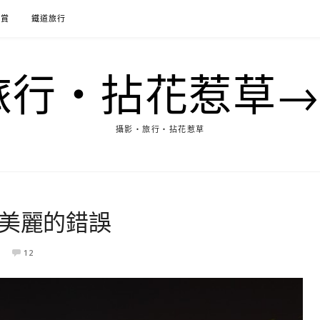
花賞
鐵道旅行
行‧拈花惹草→M
攝影‧旅行‧拈花惹草
 美麗的錯誤
12