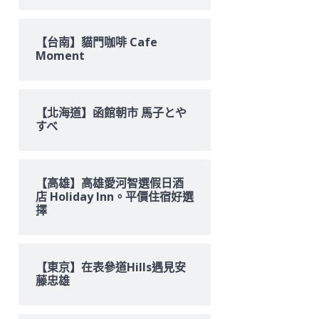
【台南】貓門咖啡 Cafe
Moment
【北海道】函館朝市 馬子とや
すべ
【高雄】高雄愛河智選假日酒
店 Holiday Inn。平價住宿好選
擇
【東京】在表參道Hills遇見安
藤忠雄