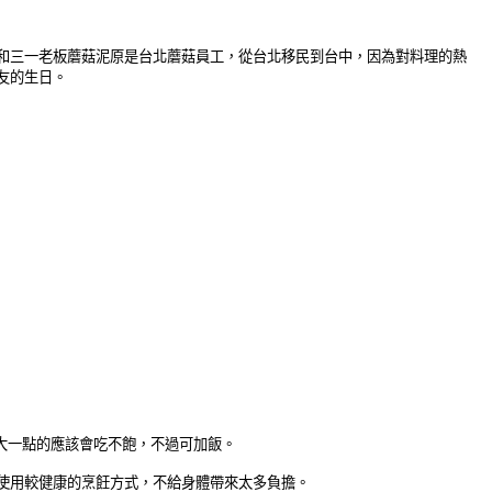
和三一老板蘑菇泥原是台北蘑菇員工，從台北移民到台中，因為對料理的熱
友的生日。
量大一點的應該會吃不飽，不過可加飯。
使用較健康的烹飪方式，不給身體帶來太多負擔。