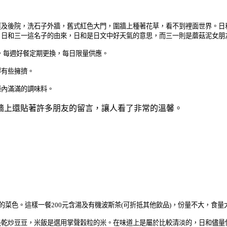
庭及後院，洗石子外牆，舊式紅色大門，圍牆上種著花草，看不到裡面世界。日
。日和三一這名子的由來，日和是日文中好天氣的意思，而三一則是蘑菇泥女朋
外，每週好餐定期更換，每日限量供應。
得有些擁擠。
檯內滿滿的調味料。
牆上還貼著許多朋友的留言，讓人看了非常的溫馨。
的菜色。這樣一餐200元含湯及有機波斯茶(可折抵其他飲品)，份量不大，食
是乾炒豆豆，米飯是選用掌聲穀粒的米。在味道上是屬於比較清淡的，日和儘量