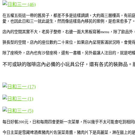
在五權五街這一帶的舊房子，都差不多是這樣調調，大約兩三層樓高，有前
愛，也因此日和三一就此誕生，然而像這樣島內移民的案例，是愈來愈多了
店內的空間其實不大，老房子整修，右邊一面大黑板寫著menu，除了飲品
狹長型的空間，店內的座位數約二十來位，如果店內呈現客滿狀況時，會覺
除了座椅外，店內也有沙發座椅，還有一書櫃，另外最讓人注目的，就是吧
不可或缺的咖啡店內必備的小玩具公仔，還有各式的裝飾品。
每日好餐200元，日和每周四會更新一次菜單，所以幾乎不太可能會吃到相同
今日主菜是雪藏啤酒煮豬肉片佐菠菜青醬，豬肉片下是高麗菜，淋在飯上的