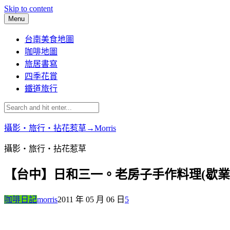
Skip to content
Menu
台南美食地圖
咖啡地圖
旅居書寫
四季花賞
鐵道旅行
攝影‧旅行‧拈花惹草→Morris
攝影‧旅行‧拈花惹草
【台中】日和三一。老房子手作料理(歇業
咖啡日記
morris
2011 年 05 月 06 日
5