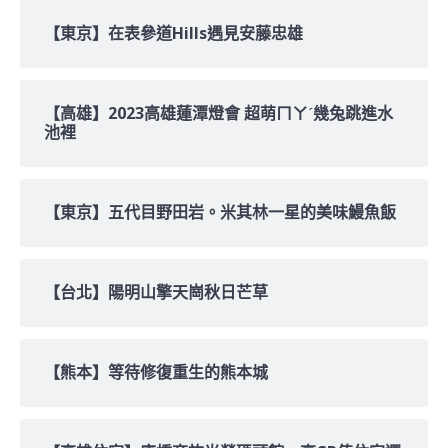
【東京】在表參道Hills遇見安藤忠雄
【高雄】2023高雄蓮潭燈會 超萌ㄇㄚˊ幾兔跳進水
池裡
【東京】五代目野田岩。米其林一星的美味鰻魚飯
【台北】陽明山擎天崗秋日芒草
【熊本】等待修復重生的熊本城