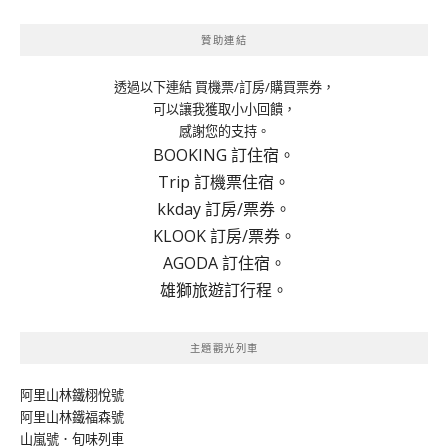
贊助連結
透過以下連結 買機票/訂房/購買票券，
可以讓我獲取小小回饋，
感謝您的支持。
BOOKING 訂住宿。
Trip 訂機票住宿。
kkday 訂房/票券。
KLOOK 訂房/票券。
AGODA 訂住宿。
雄獅旅遊訂行程。
主題觀光列車
阿里山林鐵栩悅號
阿里山林鐵福森號
山嵐號．旬味列車