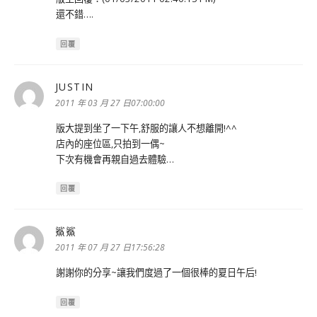
還不錯….
回覆
JUSTIN
表
示:
2011 年 03 月 27 日07:00:00
版大提到坐了一下午,舒服的讓人不想離開!^^
店內的座位區,只拍到一偶~
下次有機會再親自過去體驗…
回覆
鯊鯊
表
示:
2011 年 07 月 27 日17:56:28
謝謝你的分享~讓我們度過了一個很棒的夏日午后!
回覆