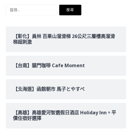
搜
尋
關
鍵
字:
【彰化】員林 百果山溜滑梯 26公尺三層樓高溜滑
梯超刺激
【台南】貓門咖啡 Cafe Moment
【北海道】函館朝市 馬子とやすべ
【高雄】高雄愛河智選假日酒店 Holiday Inn。平
價住宿好選擇