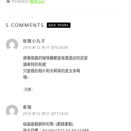
Posted in
咖啡日記
5 COMMENTS
ADD YOURS
玫瑰小丸子
表
示:
2010 年 12 月 31 日10:36:06
連著兩篇的咖啡廳都是我曾造訪的店家
讀來特別有感
只是我的相片和大師真的差太多啊
噗~
回覆
泰瑞
表
示:
2010 年 12 月 31 日17:14:34
結論是鬆餅好吃嗎~(劃錯重點)
版主回覆：(01/03/2011 02:40:15 PM)