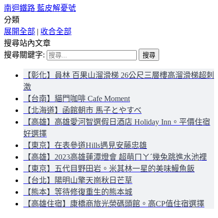
南迴鐵路 藍皮解憂號
分類
展開全部
|
收合全部
搜尋站內文章
搜尋關鍵字:
【彰化】員林 百果山溜滑梯 26公尺三層樓高溜滑梯超刺
激
【台南】貓門咖啡 Cafe Moment
【北海道】函館朝市 馬子とやすべ
【高雄】高雄愛河智選假日酒店 Holiday Inn。平價住宿
好選擇
【東京】在表參道Hills遇見安藤忠雄
【高雄】2023高雄蓮潭燈會 超萌ㄇㄚˊ幾兔跳進水池裡
【東京】五代目野田岩。米其林一星的美味鰻魚飯
【台北】陽明山擎天崗秋日芒草
【熊本】等待修復重生的熊本城
【高雄住宿】康橋商旅光榮碼頭館。高CP值住宿選擇