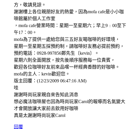
方，敬請見諒。
謝謝樓上各位親朋好友的熱愛，因為mofa cafe是小小咖
啡館屬於個人工作室
，mofa cafe營業時間：星期一至星期六；早上9﹕00至下
午17：00。
mofa為了提供一處給您與三五好友喝咖啡的好環境，
星期一至星期五採預約制，請咖啡好友務必提前預約，
預約電話：0928-997856鄭先生〔kevin〕。
星期六則全面開放，按先後順序服務每一位貴賓，
歡迎各位咖啡好友前來品嚐一杯經典香醇的好咖啡。
mofa的主人：kevin歡迎您。
版主回覆：(12/23/2009 06:47:16 AM)
哇
謝謝時尚玩家親自來告知此消息
想必魔法咖啡屋也因為時尚玩家Carol的報導而名氣變大
才會開放讓大家前去飲用好咖啡
真是太謝謝時尚玩家Carol
回覆