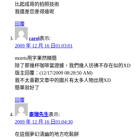
比起成哥的拍照技術
我還差您差得遠呢
回覆
carol
表示:
2009 年 12 月 16 日01:03:01
morris用字果然精簡
除了那幾杯咖啡當證據，我們幾人彷彿不存在似的XD
版主回覆：(12/17/2009 08:28:50 AM)
我不太喜歡文章中的圖片有太多人物出現XD
簡單就好了
回覆
泰瑞先生
表示:
2009 年 12 月 16 日01:04:30
在這個夢幻清幽的地方吃鬆餅