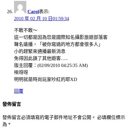
Carol
表示:
2010 年 02 月 10 日01:59:34
不敢不敢～
這一切都是因為您是國際知名攝影旅遊部落客
聲名遠播，「被你寫過的地方都會很多人」
小的趕緊來通播最新消息
免得因此誤了其他遊客…..
版主回覆：(02/09/2010 04:25:35 AM)
唉呀呀
明明就是時尚玩家吵紅的耶XD
回覆
發佈留言
發佈留言必須填寫的電子郵件地址不會公開。
必填欄位標示
為
*