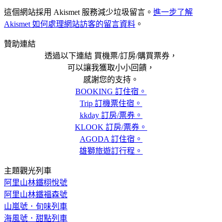
這個網站採用 Akismet 服務減少垃圾留言。
進一步了解
Akismet 如何處理網站訪客的留言資料
。
贊助連結
透過以下連結 買機票/訂房/購買票券，
可以讓我獲取小小回饋，
感謝您的支持。
BOOKING 訂住宿。
Trip 訂機票住宿。
kkday 訂房/票券。
KLOOK 訂房/票券。
AGODA 訂住宿。
雄獅旅遊訂行程。
主題觀光列車
阿里山林鐵栩悅號
阿里山林鐵福森號
山嵐號．旬味列車
海風號．甜點列車