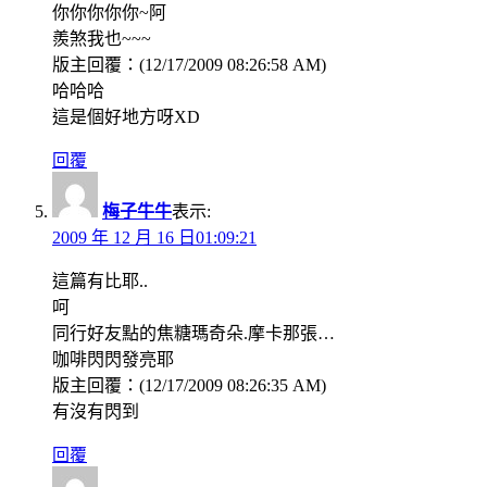
你你你你你~阿
羨煞我也~~~
版主回覆：(12/17/2009 08:26:58 AM)
哈哈哈
這是個好地方呀XD
回覆
梅子牛牛
表示:
2009 年 12 月 16 日01:09:21
這篇有比耶..
呵
同行好友點的焦糖瑪奇朵.摩卡那張…
咖啡閃閃發亮耶
版主回覆：(12/17/2009 08:26:35 AM)
有沒有閃到
回覆