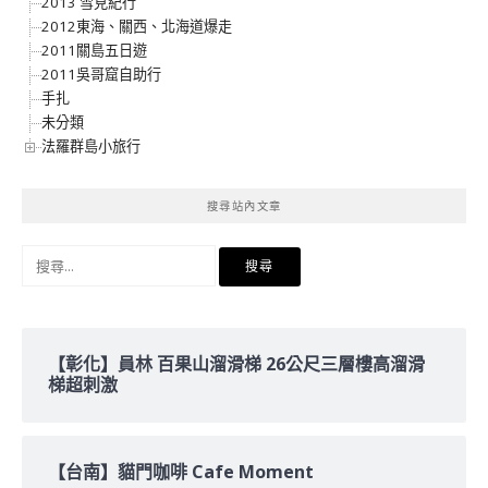
2013 雪見紀行
2012東海、關西、北海道爆走
2011關島五日遊
2011吳哥窟自助行
手扎
未分類
法羅群島小旅行
搜尋站內文章
搜
尋
關
鍵
字:
【彰化】員林 百果山溜滑梯 26公尺三層樓高溜滑
梯超刺激
【台南】貓門咖啡 Cafe Moment