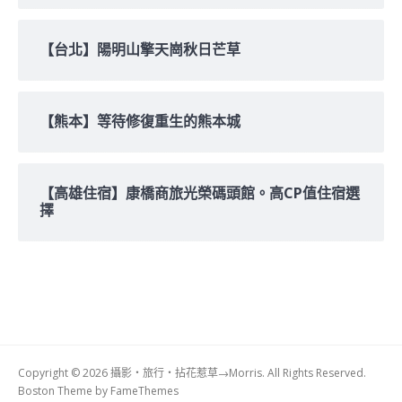
【台北】陽明山擎天崗秋日芒草
【熊本】等待修復重生的熊本城
【高雄住宿】康橋商旅光榮碼頭館。高CP值住宿選
擇
Copyright © 2026 攝影‧旅行‧拈花惹草→Morris. All Rights Reserved.
Boston Theme by
FameThemes