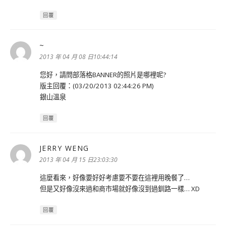
回覆
~
表
示:
2013 年 04 月 08 日10:44:14
您好，請問部落格BANNER的照片是哪裡呢?
版主回覆：(03/20/2013 02:44:26 PM)
銀山溫泉
回覆
JERRY WENG
表
示:
2013 年 04 月 15 日23:03:30
這麼看來，好像要好好考慮要不要在這裡用晚餐了…
但是又好像沒來過和商市場就好像沒到過釧路一樣… XD
回覆