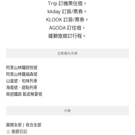
Trip 訂機票住宿。
kkday 訂房/票券。
KLOOK 訂房/票券。
AGODA 訂住宿。
雄獅旅遊訂行程。
主題觀光列車
阿里山林鐵栩悅號
阿里山林鐵福森號
山嵐號．旬味列車
海風號．甜點列車
南迴鐵路 藍皮解憂號
分類
展開全部
|
收合全部
旅遊日記