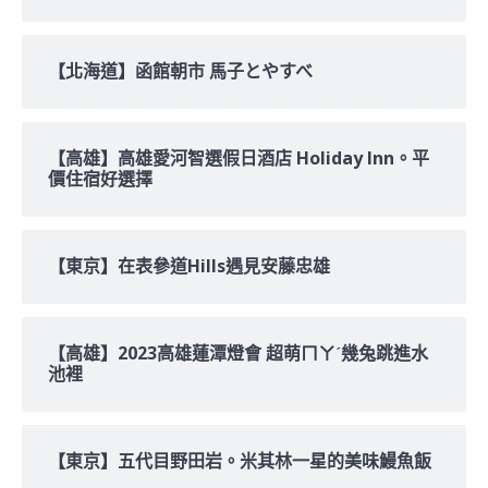
【北海道】函館朝市 馬子とやすべ
【高雄】高雄愛河智選假日酒店 Holiday Inn。平
價住宿好選擇
【東京】在表參道Hills遇見安藤忠雄
【高雄】2023高雄蓮潭燈會 超萌ㄇㄚˊ幾兔跳進水
池裡
【東京】五代目野田岩。米其林一星的美味鰻魚飯