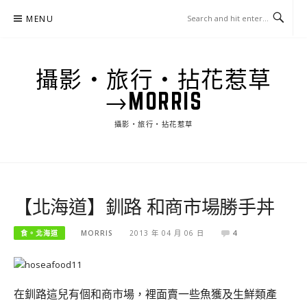
Skip
MENU
to
content
攝影‧旅行‧拈花惹草
→MORRIS
攝影‧旅行‧拈花惹草
【北海道】釧路 和商市場勝手丼
食。北海道
MORRIS
2013 年 04 月 06 日
4
在釧路這兒有個和商市場，裡面賣一些魚獲及生鮮類產