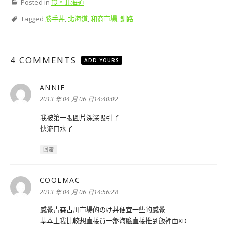
Posted in
食。北海道
Tagged
勝手丼
,
北海道
,
和商市場
,
釧路
4 COMMENTS
ADD YOURS
ANNIE
表
示:
2013 年 04 月 06 日14:40:02
我被第一張圖片深深吸引了
快流口水了
回覆
COOLMAC
表
示:
2013 年 04 月 06 日14:56:28
感覺青森古川市場的のけ丼便宜一些的感覺
基本上我比較想直接買一盤海膽直接推到飯裡面XD