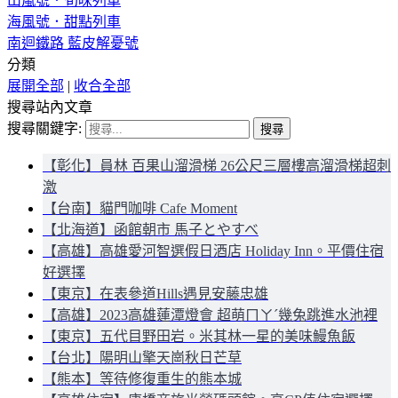
山嵐號．旬味列車
海風號．甜點列車
南迴鐵路 藍皮解憂號
分類
展開全部
|
收合全部
搜尋站內文章
搜尋關鍵字:
【彰化】員林 百果山溜滑梯 26公尺三層樓高溜滑梯超刺
激
【台南】貓門咖啡 Cafe Moment
【北海道】函館朝市 馬子とやすべ
【高雄】高雄愛河智選假日酒店 Holiday Inn。平價住宿
好選擇
【東京】在表參道Hills遇見安藤忠雄
【高雄】2023高雄蓮潭燈會 超萌ㄇㄚˊ幾兔跳進水池裡
【東京】五代目野田岩。米其林一星的美味鰻魚飯
【台北】陽明山擎天崗秋日芒草
【熊本】等待修復重生的熊本城