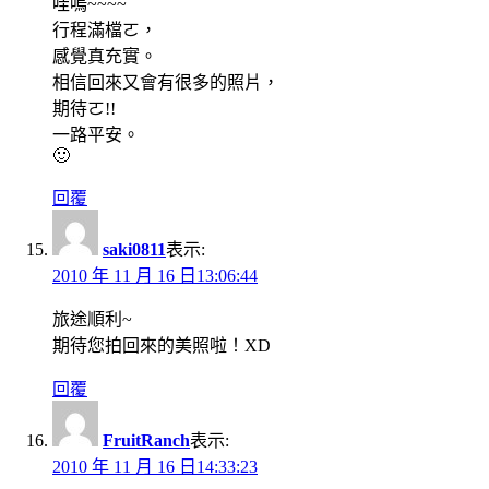
哇嗚~~~~
行程滿檔ㄛ，
感覺真充實。
相信回來又會有很多的照片，
期待ㄛ!!
一路平安。
🙂
回覆
saki0811
表示:
2010 年 11 月 16 日13:06:44
旅途順利~
期待您拍回來的美照啦！XD
回覆
FruitRanch
表示:
2010 年 11 月 16 日14:33:23