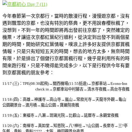
今年春節第一次京都行，當時的散漫行程，漫慢遊京都，沒有
遇到飄雪的京都，也沒有特別的祭典，更不用說春櫻秋楓了，
沒想到，不到一年的時間即將再出發前往京都了，突然確定的
機票，才讓這次京都紅葉紀行順利，從決定到出發不到兩個星
期的時間，開始研究紅葉情報，噗浪上許多好友提供京都賞楓
情報，只是只有短短五天的時間，想去的地方太多，無奈時間
有限，於是排出了個健行京都賞楓行程，幾乎是利用所有的時
間來跑行程，只是不曉得能完成多少，以下是行程供今年有要
到京都賞楓的朋友參考：
11/17 (三)：TPE(08:30起飛)
→關西機場(11:55抵達)→京都車站→
Econo-Inn
check in
→京都車站中村藤吉→清水寺夜楓→高台寺夜楓
11/18 (
四
)
：高雄→神護寺→高山寺→嵐山→常寂光寺→天龍寺外觀→龜山
公園觀景台→渡月橋→嵐山公園→寶嚴院夜楓
11/19 (
五
)
：東福寺→八瀨→琉璃光院→比叡山→延曆寺→永觀堂夜楓
11/20 (
六
)
：南禪寺→真如堂→知恩院→八?神社→?山公園→長樂寺→三?亭
午餐→貴船→貴船?????→大阪→梅田觀景台夜景