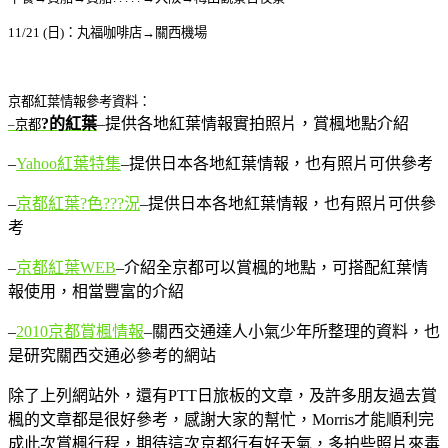
11/21 (
日
)
：丸福咖啡店→關西機場
京都紅葉情報參考資料：
?的紅葉
–提供各地紅葉情報實拍照片，賞楓地點介紹
–
京都
–
Yahoo紅葉特集
–提供日本各地紅葉情報，也有照片可供參考
–
京都紅葉?色???況
–提供日本各地紅葉情報，也有照片可供參
考
–
京都紅葉WEB
–介紹全京都可以賞楓的地點，可搭配紅葉情
報使用，相當豐富的介紹
–
2010京都賞楓情報
–關西交通達人小氣少年所整理的資料，也
是研究關西交通必參考的網站
除了上列網站外，還有PTT日旅板的文章，及許多朋友過去賞
楓的文章都是很好參考，感謝大家的幫忙，Morris才能順利完
成此次賞楓行程，期待這次京都行有好天氣，多拍些照片來毒