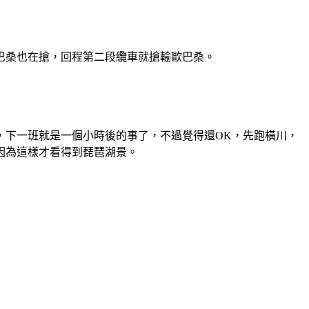
巴桑也在搶，回程第二段纜車就搶輸歐巴桑。
，下一班就是一個小時後的事了，不過覺得還OK，先跑橫川，
因為這樣才看得到琵琶湖景。