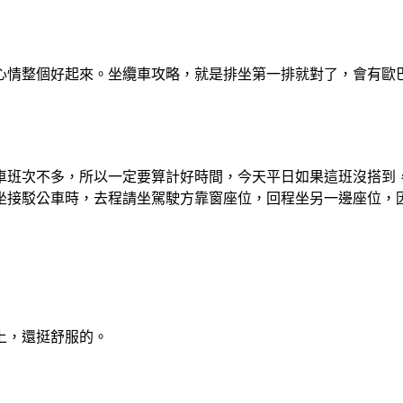
心情整個好起來。坐纜車攻略，就是排坐第一排就對了，會有歐
車班次不多，所以一定要算計好時間，今天平日如果這班沒搭到
坐接駁公車時，去程請坐駕駛方靠窗座位，回程坐另一邊座位，
上，還挺舒服的。