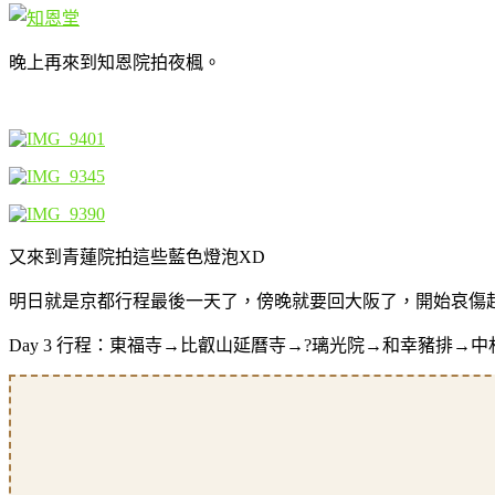
晚上再來到知恩院拍夜楓。
又來到青蓮院拍這些藍色燈泡XD
明日就是京都行程最後一天了，傍晚就要回大阪了，開始哀傷
Day 3 行程：東福寺→比叡山延曆寺→?璃光院→和幸豬排→