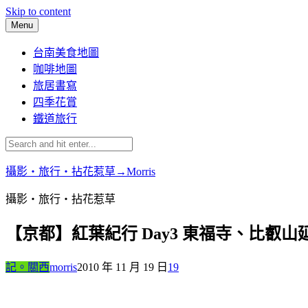
Skip to content
Menu
台南美食地圖
咖啡地圖
旅居書寫
四季花賞
鐵道旅行
攝影‧旅行‧拈花惹草→Morris
攝影‧旅行‧拈花惹草
【京都】紅葉紀行 Day3 東福寺、比叡
記。關西
morris
2010 年 11 月 19 日
19