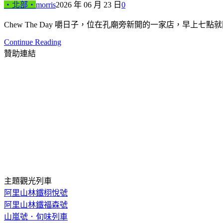
‧北部‧
morris
2026 年 06 月 23 日
0
Chew The Day 嚼日子，位在孔廟旁新開的一家店，早上
Continue Reading
贊助連結
主題觀光列車
阿里山林鐵栩悅號
阿里山林鐵福森號
山嵐號．旬味列車