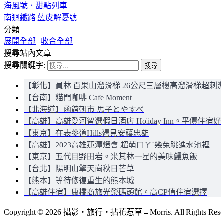
海風號．甜點列車
南迴鐵路 藍皮解憂號
分類
展開全部
|
收合全部
搜尋站內文章
搜尋關鍵字:
【彰化】員林 百果山溜滑梯 26公尺三層樓高溜滑梯超刺
【台南】貓門咖啡 Cafe Moment
【北海道】函館朝市 馬子とやすべ
【高雄】高雄愛河智選假日酒店 Holiday Inn。平價住宿
【東京】在表參道Hills遇見安藤忠雄
【高雄】2023高雄蓮潭燈會 超萌ㄇㄚˊ幾兔跳進水池裡
【東京】五代目野田岩。米其林一星的美味鰻魚飯
【台北】陽明山擎天崗秋日芒草
【熊本】等待修復重生的熊本城
【高雄住宿】康橋商旅光榮碼頭館。高CP值住宿選擇
Copyright © 2026 攝影‧旅行‧拈花惹草→Morris. All Rights Rese