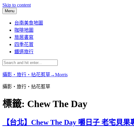
Skip to content
Menu
台南美食地圖
咖啡地圖
旅居書寫
四季花賞
鐵道旅行
攝影‧旅行‧拈花惹草→Morris
攝影‧旅行‧拈花惹草
標籤:
Chew The Day
【台北】Chew The Day 嚼日子 老宅貝