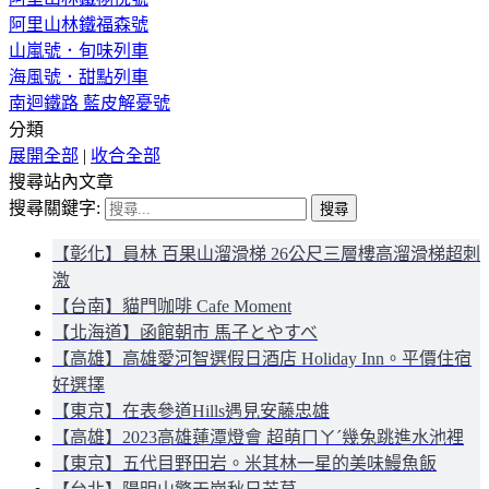
阿里山林鐵福森號
山嵐號．旬味列車
海風號．甜點列車
南迴鐵路 藍皮解憂號
分類
展開全部
|
收合全部
搜尋站內文章
搜尋關鍵字:
【彰化】員林 百果山溜滑梯 26公尺三層樓高溜滑梯超刺
激
【台南】貓門咖啡 Cafe Moment
【北海道】函館朝市 馬子とやすべ
【高雄】高雄愛河智選假日酒店 Holiday Inn。平價住宿
好選擇
【東京】在表參道Hills遇見安藤忠雄
【高雄】2023高雄蓮潭燈會 超萌ㄇㄚˊ幾兔跳進水池裡
【東京】五代目野田岩。米其林一星的美味鰻魚飯