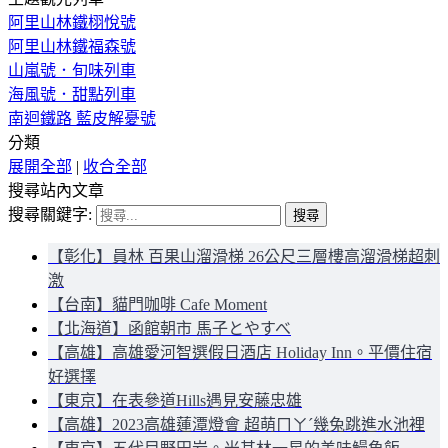
阿里山林鐵栩悅號
阿里山林鐵福森號
山嵐號．旬味列車
海風號．甜點列車
南迴鐵路 藍皮解憂號
分類
展開全部
|
收合全部
搜尋站內文章
搜尋關鍵字:
【彰化】員林 百果山溜滑梯 26公尺三層樓高溜滑梯超刺
激
【台南】貓門咖啡 Cafe Moment
【北海道】函館朝市 馬子とやすべ
【高雄】高雄愛河智選假日酒店 Holiday Inn。平價住宿
好選擇
【東京】在表參道Hills遇見安藤忠雄
【高雄】2023高雄蓮潭燈會 超萌ㄇㄚˊ幾兔跳進水池裡