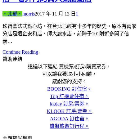
‧北部‧
morris
2017 年 11 月 13 日
1
珠寶盒法式點心坊，在台北已經有十多年的歷史，原本有兩家
分店是遠企安和店、師大麗水店，前陣子101附近多開了信
義…
Continue Reading
贊助連結
透過以下連結 買機票/訂房/購買票券，
可以讓我獲取小小回饋，
感謝您的支持。
BOOKING 訂住宿。
Trip 訂機票住宿。
kkday 訂房/票券。
KLOOK 訂房/票券。
AGODA 訂住宿。
雄獅旅遊訂行程。
主題觀光列車