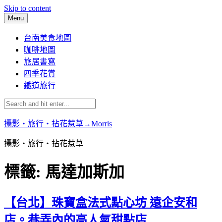
Skip to content
Menu
台南美食地圖
咖啡地圖
旅居書寫
四季花賞
鐵道旅行
攝影‧旅行‧拈花惹草→Morris
攝影‧旅行‧拈花惹草
標籤:
馬達加斯加
【台北】珠寶盒法式點心坊 遠企安和
店。巷弄內的高人氣甜點店