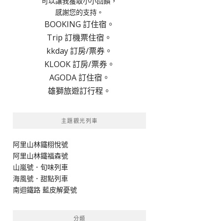
可以讓我獲取小小回饋，
感謝您的支持。
BOOKING 訂住宿。
Trip 訂機票住宿。
kkday 訂房/票券。
KLOOK 訂房/票券。
AGODA 訂住宿。
雄獅旅遊訂行程。
主題觀光列車
阿里山林鐵栩悅號
阿里山林鐵福森號
山嵐號．旬味列車
海風號．甜點列車
南迴鐵路 藍皮解憂號
分類