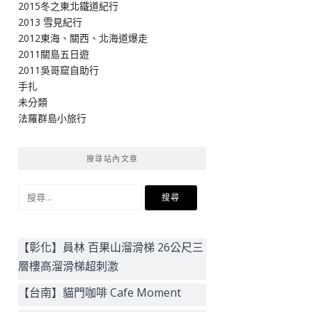
2015冬之東北鐵道紀行
2013 雪見紀行
2012東海、關西、北海道爆走
2011關島五日遊
2011吳哥窟自助行
手扎
未分類
法羅群島小旅行
搜尋站內文章
搜
尋
關
鍵
【彰化】員林 百果山溜滑梯 26公尺三
字:
層樓高溜滑梯超刺激
【台南】貓門咖啡 Cafe Moment