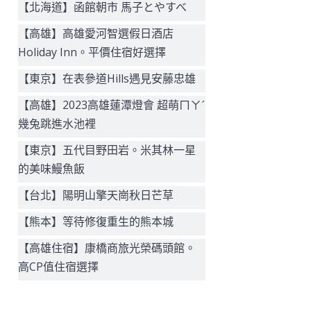
【北海道】函館朝市 馬子とやすべ
【高雄】高雄愛河智選假日酒店
Holiday Inn。平價住宿好選擇
【東京】在表參道Hills遇見安藤忠雄
【高雄】2023高雄蓮潭燈會 超萌ㄇㄚˊ
幾兔跳進水池裡
【東京】五代目野田岩。米其林一星
的美味鰻魚飯
【台北】陽明山擎天崗秋日芒草
【熊本】等待修復重生的熊本城
【高雄住宿】康橋商旅光榮碼頭館。
高CP值住宿選擇