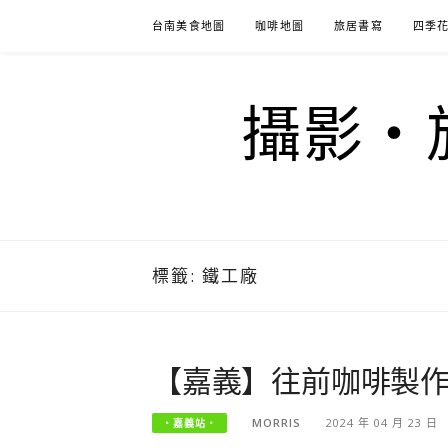
Skip
台南美食地圖
咖啡地圖
旅居書寫
四季
to
content
攝影‧旅
標籤:
鐵工廠
【嘉義】往前咖啡製作
MORRIS
2024 年 04 月 23 日
‧嘉義站‧