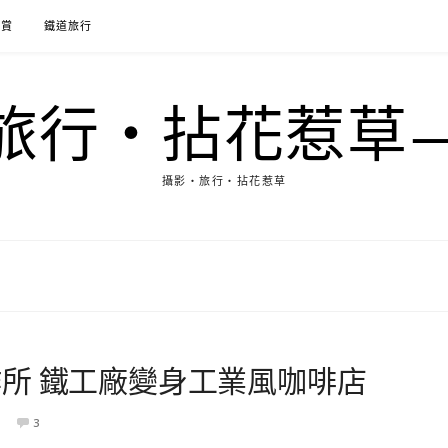
花賞
鐵道旅行
行‧拈花惹草→M
攝影‧旅行‧拈花惹草
所 鐵工廠變身工業風咖啡店
3