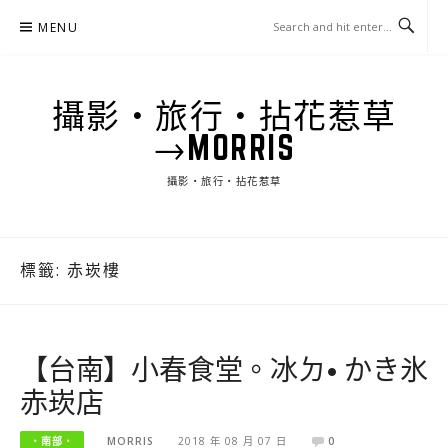
Skip
MENU
to
content
攝影‧旅行‧拈花惹草
→MORRIS
攝影‧旅行‧拈花惹草
標籤:
赤崁樓
【台南】小春食堂。冰ㄉ• かき氷
赤崁店
‧南部‧
MORRIS
2018 年 08 月 07 日
0