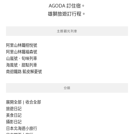
AGODA 訂住宿。
雄獅旅遊訂行程。
主題觀光列車
阿里山林鐵栩悅號
阿里山林鐵福森號
山嵐號．旬味列車
海風號．甜點列車
南迴鐵路 藍皮解憂號
分類
展開全部
|
收合全部
旅遊日記
美食日記
攝影日記
日本北海道小旅行