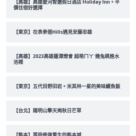
【高雄】高雄愛河智選假日酒店 Holiday Inn。平
價住宿好選擇
【東京】在表參道Hills遇見安藤忠雄
【高雄】2023高雄蓮潭燈會 超萌ㄇㄚˊ幾兔跳進水
池裡
【東京】五代目野田岩。米其林一星的美味鰻魚飯
【台北】陽明山擎天崗秋日芒草
【熊本】等待修復重生的熊本城