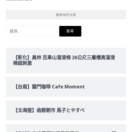
搜尋站內文章
搜
尋
關
鍵
字:
【彰化】員林 百果山溜滑梯 26公尺三層樓高溜滑
梯超刺激
【台南】貓門咖啡 Cafe Moment
【北海道】函館朝市 馬子とやすべ