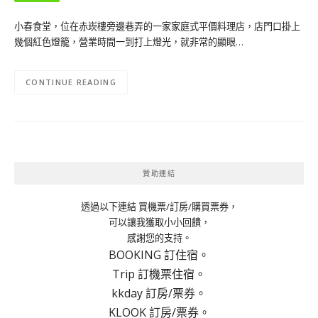
小春食堂，位在赤崁樓旁邊巷弄的一家家庭式平價料理店，店門口掛上
幾個紅色燈籠，營業時間一到打上燈光，就非常的顯眼…
CONTINUE READING
贊助連結
透過以下連結 買機票/訂房/購買票券，
可以讓我獲取小小回饋，
感謝您的支持。
BOOKING 訂住宿。
Trip 訂機票住宿。
kkday 訂房/票券。
KLOOK 訂房/票券。