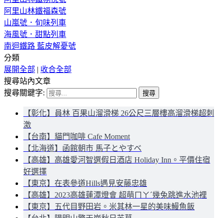
阿里山林鐵福森號
山嵐號．旬味列車
海風號．甜點列車
南迴鐵路 藍皮解憂號
分類
展開全部
|
收合全部
搜尋站內文章
搜尋關鍵字:
【彰化】員林 百果山溜滑梯 26公尺三層樓高溜滑梯超刺
激
【台南】貓門咖啡 Cafe Moment
【北海道】函館朝市 馬子とやすべ
【高雄】高雄愛河智選假日酒店 Holiday Inn。平價住宿
好選擇
【東京】在表參道Hills遇見安藤忠雄
【高雄】2023高雄蓮潭燈會 超萌ㄇㄚˊ幾兔跳進水池裡
【東京】五代目野田岩。米其林一星的美味鰻魚飯