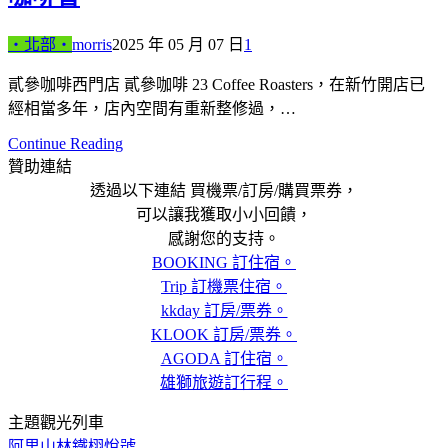
‧北部‧
morris
2025 年 05 月 07 日
1
貳參咖啡西門店 貳參咖啡 23 Coffee Roasters，在新竹開店已
經相當多年，店內空間有重新整修過，…
Continue Reading
贊助連結
透過以下連結 買機票/訂房/購買票券，
可以讓我獲取小小回饋，
感謝您的支持。
BOOKING 訂住宿。
Trip 訂機票住宿。
kkday 訂房/票券。
KLOOK 訂房/票券。
AGODA 訂住宿。
雄獅旅遊訂行程。
主題觀光列車
阿里山林鐵栩悅號