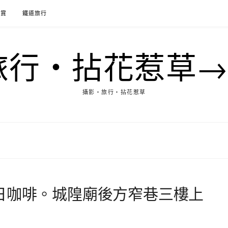
花賞
鐵道旅行
行‧拈花惹草→M
攝影‧旅行‧拈花惹草
y 就日咖啡。城隍廟後方窄巷三樓上