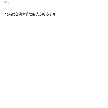
1
咖啡店，地點就在護國城隍廟後方的巷子內。