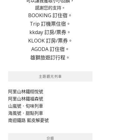
可以讓我獲取小小回饋，
感謝您的支持。
BOOKING 訂住宿。
Trip 訂機票住宿。
kkday 訂房/票券。
KLOOK 訂房/票券。
AGODA 訂住宿。
雄獅旅遊訂行程。
主題觀光列車
阿里山林鐵栩悅號
阿里山林鐵福森號
山嵐號．旬味列車
海風號．甜點列車
南迴鐵路 藍皮解憂號
分類