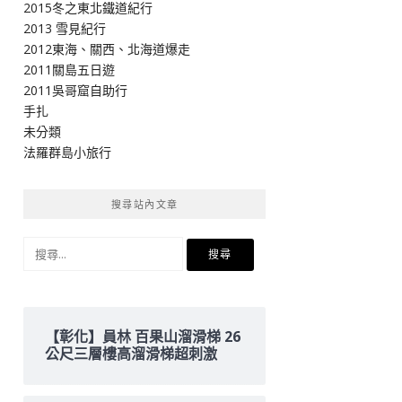
2015冬之東北鐵道紀行
2013 雪見紀行
2012東海、關西、北海道爆走
2011關島五日遊
2011吳哥窟自助行
手扎
未分類
法羅群島小旅行
搜尋站內文章
搜
尋
關
鍵
字:
【彰化】員林 百果山溜滑梯 26
公尺三層樓高溜滑梯超刺激