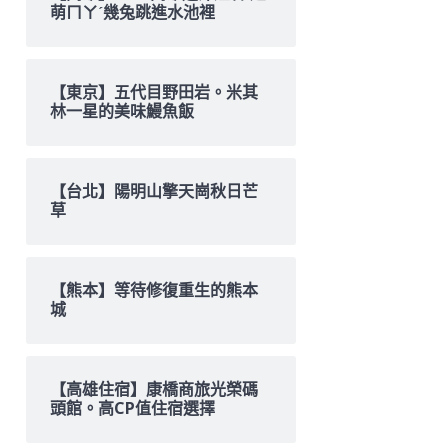
萌ㄇㄚˊ幾兔跳進水池裡
【東京】五代目野田岩。米其
林一星的美味鰻魚飯
【台北】陽明山擎天崗秋日芒
草
【熊本】等待修復重生的熊本
城
【高雄住宿】康橋商旅光榮碼
頭館。高CP值住宿選擇