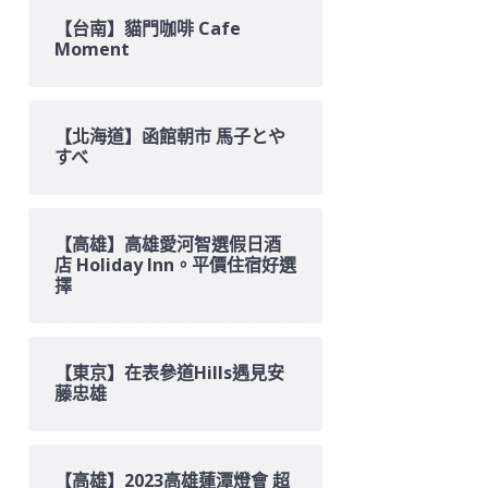
【台南】貓門咖啡 Cafe
Moment
【北海道】函館朝市 馬子とや
すべ
【高雄】高雄愛河智選假日酒
店 Holiday Inn。平價住宿好選
擇
【東京】在表參道Hills遇見安
藤忠雄
【高雄】2023高雄蓮潭燈會 超