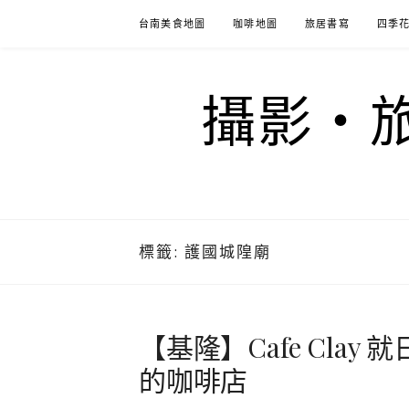
Skip
台南美食地圖
咖啡地圖
旅居書寫
四季
to
content
攝影‧旅
標籤:
護國城隍廟
【基隆】Cafe Cla
的咖啡店