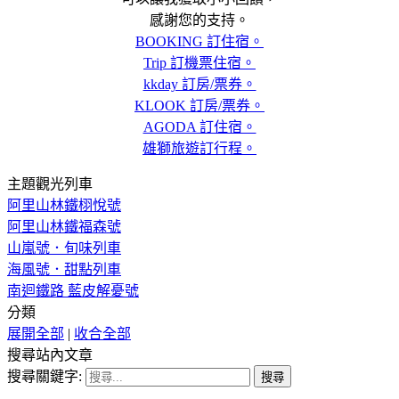
感謝您的支持。
BOOKING 訂住宿。
Trip 訂機票住宿。
kkday 訂房/票券。
KLOOK 訂房/票券。
AGODA 訂住宿。
雄獅旅遊訂行程。
主題觀光列車
阿里山林鐵栩悅號
阿里山林鐵福森號
山嵐號．旬味列車
海風號．甜點列車
南迴鐵路 藍皮解憂號
分類
展開全部
|
收合全部
搜尋站內文章
搜尋關鍵字: