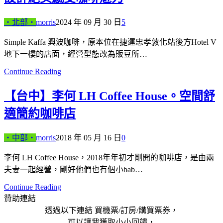
‧北部‧
morris
2024 年 09 月 30 日
5
Simple Kaffa 興波咖啡，原本位在捷運忠孝敦化站後方Hotel V
地下一樓的店面，經營型態改為販豆所…
Continue Reading
【台中】李何 LH Coffee House。空間舒
適簡約咖啡店
‧中部‧
morris
2018 年 05 月 16 日
0
李何 LH Coffee House，2018年年初才剛開的咖啡店，是由兩
夫妻一起經營，剛好他們也有個小bab…
Continue Reading
贊助連結
透過以下連結 買機票/訂房/購買票券，
可以讓我獲取小小回饋，