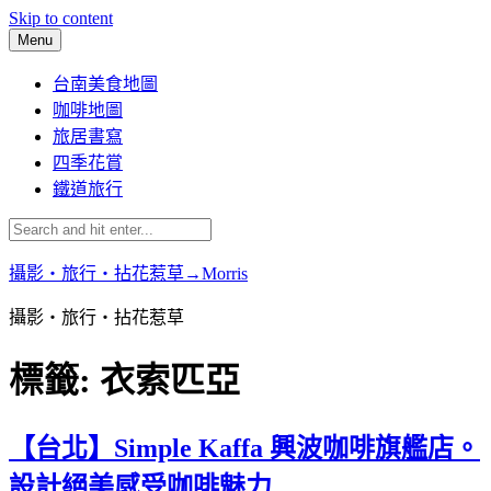
Skip to content
Menu
台南美食地圖
咖啡地圖
旅居書寫
四季花賞
鐵道旅行
攝影‧旅行‧拈花惹草→Morris
攝影‧旅行‧拈花惹草
標籤:
衣索匹亞
【台北】Simple Kaffa 興波咖啡旗艦店。
設計絕美感受咖啡魅力