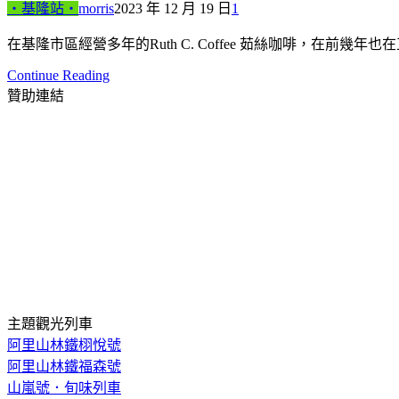
‧基隆站‧
morris
2023 年 12 月 19 日
1
在基隆市區經營多年的Ruth C. Coffee 茹絲咖啡，在前
Continue Reading
贊助連結
主題觀光列車
阿里山林鐵栩悅號
阿里山林鐵福森號
山嵐號．旬味列車