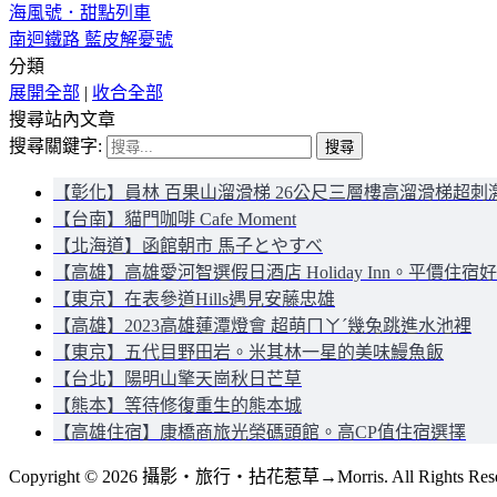
海風號．甜點列車
南迴鐵路 藍皮解憂號
分類
展開全部
|
收合全部
搜尋站內文章
搜尋關鍵字:
【彰化】員林 百果山溜滑梯 26公尺三層樓高溜滑梯超刺
【台南】貓門咖啡 Cafe Moment
【北海道】函館朝市 馬子とやすべ
【高雄】高雄愛河智選假日酒店 Holiday Inn。平價住宿
【東京】在表參道Hills遇見安藤忠雄
【高雄】2023高雄蓮潭燈會 超萌ㄇㄚˊ幾兔跳進水池裡
【東京】五代目野田岩。米其林一星的美味鰻魚飯
【台北】陽明山擎天崗秋日芒草
【熊本】等待修復重生的熊本城
【高雄住宿】康橋商旅光榮碼頭館。高CP值住宿選擇
Copyright © 2026 攝影‧旅行‧拈花惹草→Morris. All Rights Rese