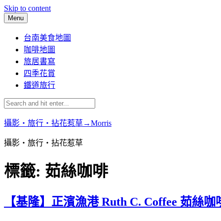
Skip to content
Menu
台南美食地圖
咖啡地圖
旅居書寫
四季花賞
鐵道旅行
攝影‧旅行‧拈花惹草→Morris
攝影‧旅行‧拈花惹草
標籤:
茹絲咖啡
【基隆】正濱漁港 Ruth C. Coffee 茹