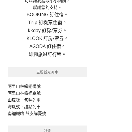
可以讓我獲取小小回饋，
感謝您的支持。
BOOKING 訂住宿。
Trip 訂機票住宿。
kkday 訂房/票券。
KLOOK 訂房/票券。
AGODA 訂住宿。
雄獅旅遊訂行程。
主題觀光列車
阿里山林鐵栩悅號
阿里山林鐵福森號
山嵐號．旬味列車
海風號．甜點列車
南迴鐵路 藍皮解憂號
分類