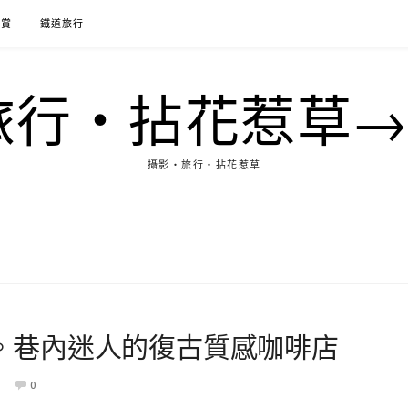
花賞
鐵道旅行
行‧拈花惹草→M
攝影‧旅行‧拈花惹草
en。巷內迷人的復古質感咖啡店
0