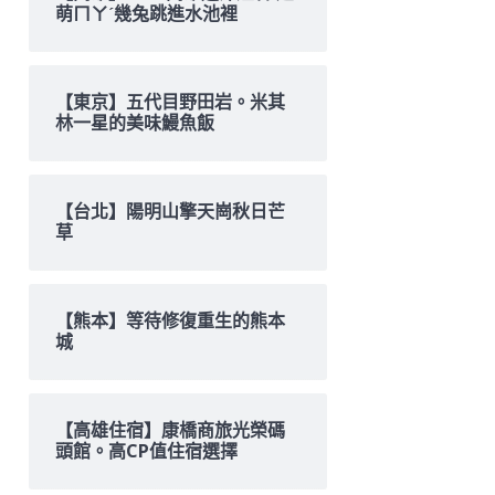
萌ㄇㄚˊ幾兔跳進水池裡
【東京】五代目野田岩。米其
林一星的美味鰻魚飯
【台北】陽明山擎天崗秋日芒
草
【熊本】等待修復重生的熊本
城
【高雄住宿】康橋商旅光榮碼
頭館。高CP值住宿選擇