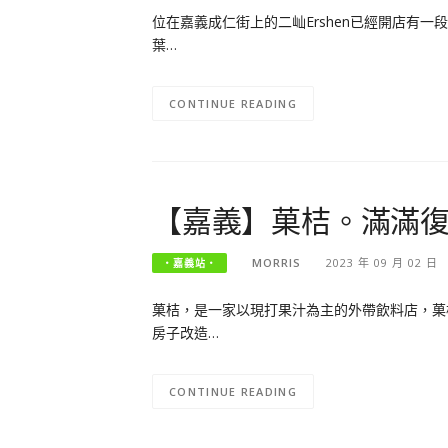
位在嘉義成仁街上的二屾Ershen已經開店有
葉…
CONTINUE READING
【嘉義】菓桔。滿滿
MORRIS
2023 年 09 月 02 日
‧嘉義站‧
菓桔，是一家以現打果汁為主的外帶飲料店，菓
房子改造…
CONTINUE READING