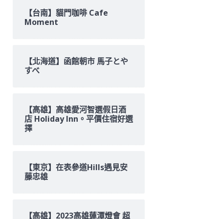
【台南】貓門咖啡 Cafe
Moment
【北海道】函館朝市 馬子とや
すべ
【高雄】高雄愛河智選假日酒
店 Holiday Inn。平價住宿好選
擇
【東京】在表參道Hills遇見安
藤忠雄
【高雄】2023高雄蓮潭燈會 超