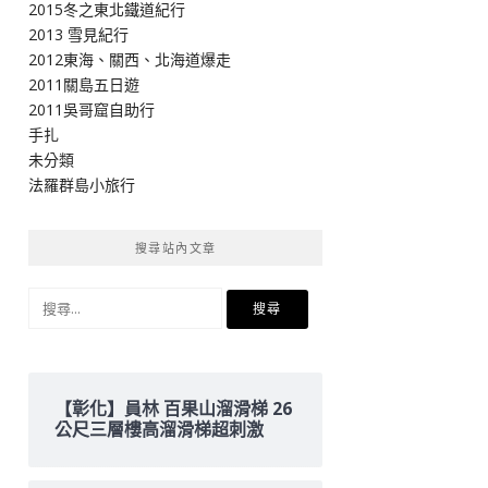
2015冬之東北鐵道紀行
2013 雪見紀行
2012東海、關西、北海道爆走
2011關島五日遊
2011吳哥窟自助行
手扎
未分類
法羅群島小旅行
搜尋站內文章
搜
尋
關
鍵
字:
【彰化】員林 百果山溜滑梯 26
公尺三層樓高溜滑梯超刺激