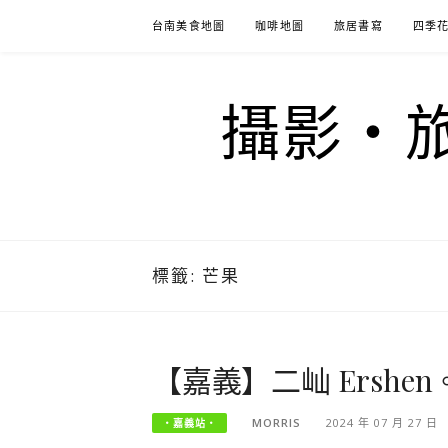
Skip
台南美食地圖
咖啡地圖
旅居書寫
四季
to
content
攝影‧旅
標籤:
芒果
【嘉義】二屾 Ersh
MORRIS
2024 年 07 月 27 日
‧嘉義站‧