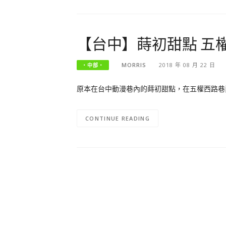
【台中】蒔初甜點 五
MORRIS
2018 年 08 月 22 日
‧中部‧
原本在台中動漫巷內的蒔初甜點，在五權西路巷
CONTINUE READING