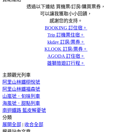
透過以下連結 買機票/訂房/購買票券，
可以讓我獲取小小回饋，
感謝您的支持。
BOOKING 訂住宿。
Trip 訂機票住宿。
kkday 訂房/票券。
KLOOK 訂房/票券。
AGODA 訂住宿。
雄獅旅遊訂行程。
主題觀光列車
阿里山林鐵栩悅號
阿里山林鐵福森號
山嵐號．旬味列車
海風號．甜點列車
南迴鐵路 藍皮解憂號
分類
展開全部
|
收合全部
搜尋站內文章