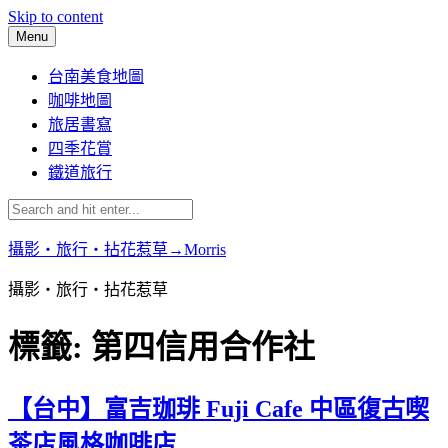
Skip to content
Menu
台南美食地圖
咖啡地圖
旅居書寫
四季花賞
鐵道旅行
攝影‧旅行‧拈花惹草→Morris
攝影‧旅行‧拈花惹草
標籤:
第四信用合作社
【台中】富吉珈琲 Fuji Cafe 中區復古喫
茶店風格咖啡店