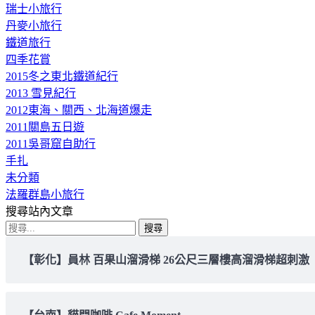
瑞士小旅行
丹麥小旅行
鐵道旅行
四季花賞
2015冬之東北鐵道紀行
2013 雪見紀行
2012東海、關西、北海道爆走
2011關島五日遊
2011吳哥窟自助行
手扎
未分類
法羅群島小旅行
搜尋站內文章
搜
尋
【彰化】員林 百果山溜滑梯 26公尺三層樓高溜滑梯超刺激
關
鍵
字: