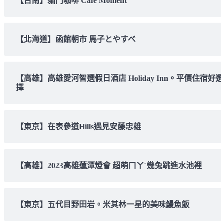
【台南】貓門咖啡 Cafe Moment
【北海道】函館朝市 馬子とやすべ
【高雄】高雄愛河智選假日酒店 Holiday Inn。平價住宿好
擇
【東京】在表參道Hills遇見安藤忠雄
【高雄】2023高雄蓮潭燈會 超萌ㄇㄚˊ幾兔跳進水池裡
【東京】五代目野田岩。米其林一星的美味鰻魚飯