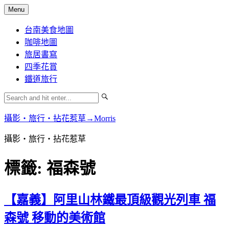
Skip
Menu
to
content
台南美食地圖
咖啡地圖
旅居書寫
四季花賞
鐵道旅行
攝影‧旅行‧拈花惹草→Morris
攝影‧旅行‧拈花惹草
標籤:
福森號
【嘉義】阿里山林鐵最頂級觀光列車 福
森號 移動的美術館