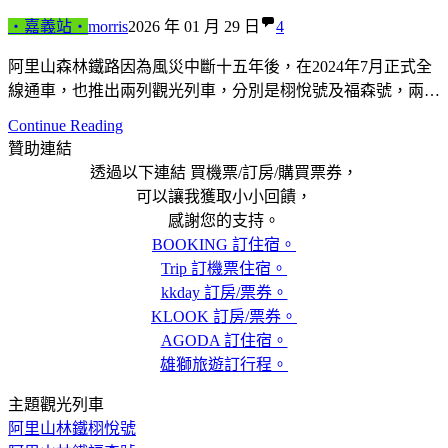
‧嘉義站‧
morris
2026 年 01 月 29 日
4
阿里山森林鐵路因為風災中斷十五年後，在2024年7月正式全
線通車，也推出兩列觀光列車，分別是栩悅號及福森號，兩…
Continue Reading
贊助連結
透過以下連結 買機票/訂房/購買票券，
可以讓我獲取小小回饋，
感謝您的支持。
BOOKING 訂住宿。
Trip 訂機票住宿。
kkday 訂房/票券。
KLOOK 訂房/票券。
AGODA 訂住宿。
雄獅旅遊訂行程。
主題觀光列車
阿里山林鐵栩悅號