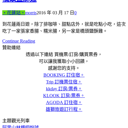
‧花蓮站‧
morris
2016 年 03 月 17 日
0
到花蓮兩日遊，除了排咖啡、甜點店外，就是吃點小吃，這次
吃了一家張家香腸、糯米腸，另一家是橋頭鹽酥雞。
Continue Reading
贊助連結
透過以下連結 買機票/訂房/購買票券，
可以讓我獲取小小回饋，
感謝您的支持。
BOOKING 訂住宿。
Trip 訂機票住宿。
kkday 訂房/票券。
KLOOK 訂房/票券。
AGODA 訂住宿。
雄獅旅遊訂行程。
主題觀光列車
阿里山林鐵栩悅號