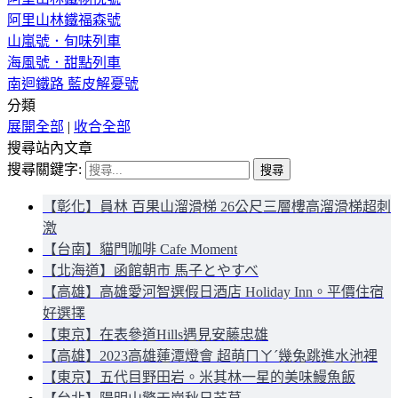
阿里山林鐵福森號
山嵐號．旬味列車
海風號．甜點列車
南迴鐵路 藍皮解憂號
分類
展開全部
|
收合全部
搜尋站內文章
搜尋關鍵字:
【彰化】員林 百果山溜滑梯 26公尺三層樓高溜滑梯超刺
激
【台南】貓門咖啡 Cafe Moment
【北海道】函館朝市 馬子とやすべ
【高雄】高雄愛河智選假日酒店 Holiday Inn。平價住宿
好選擇
【東京】在表參道Hills遇見安藤忠雄
【高雄】2023高雄蓮潭燈會 超萌ㄇㄚˊ幾兔跳進水池裡
【東京】五代目野田岩。米其林一星的美味鰻魚飯