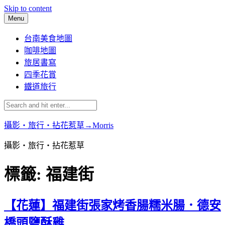
Skip to content
Menu
台南美食地圖
咖啡地圖
旅居書寫
四季花賞
鐵道旅行
攝影‧旅行‧拈花惹草→Morris
攝影‧旅行‧拈花惹草
標籤:
福建街
【花蓮】福建街張家烤香腸糯米腸．德安
橋頭鹽酥雞