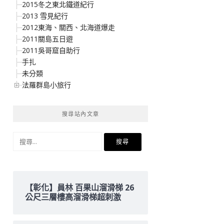
2015冬之東北鐵道紀行
2013 雪見紀行
2012東海、關西、北海道爆走
2011關島五日遊
2011吳哥窟自助行
手扎
未分類
法羅群島小旅行
搜尋站內文章
搜
尋
關
鍵
字:
【彰化】員林 百果山溜滑梯 26
公尺三層樓高溜滑梯超刺激