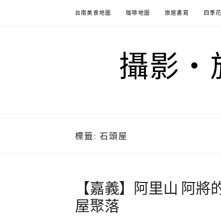
Skip
台南美食地圖
咖啡地圖
旅居書寫
四季
to
content
攝影‧旅
標籤:
石頭屋
【嘉義】阿里山 阿將
屋聚落