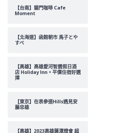
【台南】貓門咖啡 Cafe
Moment
【北海道】函館朝市 馬子とや
すべ
【高雄】高雄愛河智選假日酒
店 Holiday Inn。平價住宿好選
擇
【東京】在表參道Hills遇見安
藤忠雄
【高雄】2023高雄蓮潭燈會 超