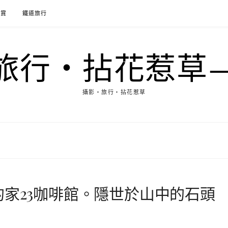
花賞
鐵道旅行
行‧拈花惹草→M
攝影‧旅行‧拈花惹草
的家23咖啡館。隱世於山中的石頭