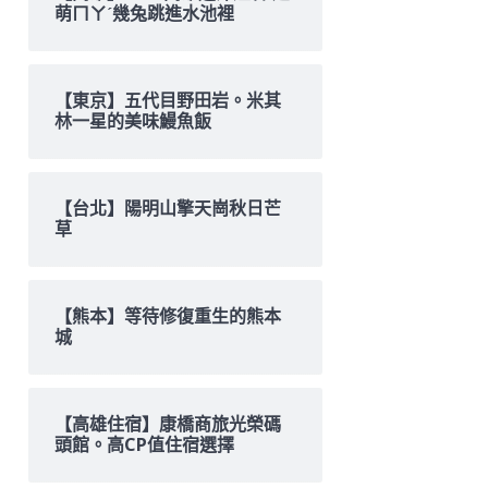
萌ㄇㄚˊ幾兔跳進水池裡
【東京】五代目野田岩。米其
林一星的美味鰻魚飯
【台北】陽明山擎天崗秋日芒
草
【熊本】等待修復重生的熊本
城
【高雄住宿】康橋商旅光榮碼
頭館。高CP值住宿選擇