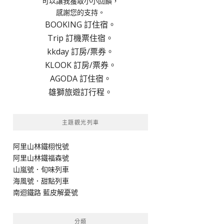
可以讓我獲取小小回饋，
感謝您的支持。
BOOKING 訂住宿。
Trip 訂機票住宿。
kkday 訂房/票券。
KLOOK 訂房/票券。
AGODA 訂住宿。
雄獅旅遊訂行程。
主題觀光列車
阿里山林鐵栩悅號
阿里山林鐵福森號
山嵐號．旬味列車
海風號．甜點列車
南迴鐵路 藍皮解憂號
分類