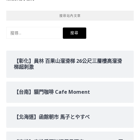
搜尋站內文章
搜
尋
關
鍵
字:
【彰化】員林 百果山溜滑梯 26公尺三層樓高溜滑
梯超刺激
【台南】貓門咖啡 Cafe Moment
【北海道】函館朝市 馬子とやすべ