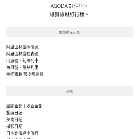
AGODA 訂住宿。
雄獅旅遊訂行程。
主題觀光列車
阿里山林鐵栩悅號
阿里山林鐵福森號
山嵐號．旬味列車
海風號．甜點列車
南迴鐵路 藍皮解憂號
分類
展開全部
|
收合全部
旅遊日記
美食日記
攝影日記
日本北海道小旅行