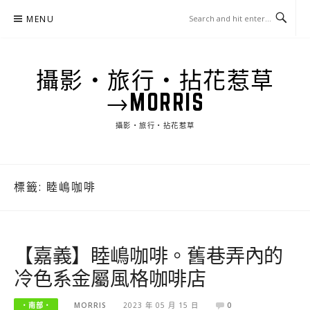
Skip
MENU
to
content
攝影‧旅行‧拈花惹草
→MORRIS
攝影‧旅行‧拈花惹草
標籤:
睦嶋咖啡
【嘉義】睦嶋咖啡。舊巷弄內的
冷色系金屬風格咖啡店
‧南部‧
MORRIS
2023 年 05 月 15 日
0