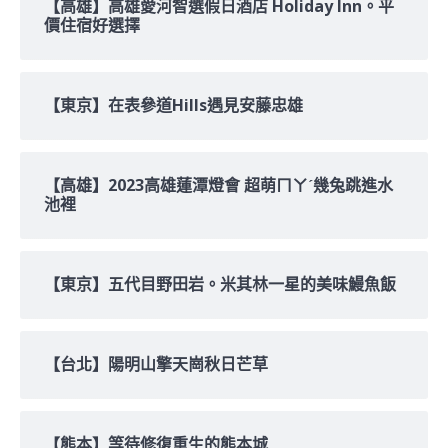
【高雄】高雄愛河智選假日酒店 Holiday Inn。平
價住宿好選擇
【東京】在表參道Hills遇見安藤忠雄
【高雄】2023高雄蓮潭燈會 超萌ㄇㄚˊ幾兔跳進水
池裡
【東京】五代目野田岩。米其林一星的美味鰻魚飯
【台北】陽明山擎天崗秋日芒草
【熊本】等待修復重生的熊本城