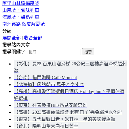
阿里山林鐵福森號
山嵐號．旬味列車
海風號．甜點列車
南迴鐵路 藍皮解憂號
分類
展開全部
|
收合全部
搜尋站內文章
搜尋關鍵字:
【彰化】員林 百果山溜滑梯 26公尺三層樓高溜滑梯超刺
激
【台南】貓門咖啡 Cafe Moment
【北海道】函館朝市 馬子とやすべ
【高雄】高雄愛河智選假日酒店 Holiday Inn。平價住宿
好選擇
【東京】在表參道Hills遇見安藤忠雄
【高雄】2023高雄蓮潭燈會 超萌ㄇㄚˊ幾兔跳進水池裡
【東京】五代目野田岩。米其林一星的美味鰻魚飯
【台北】陽明山擎天崗秋日芒草