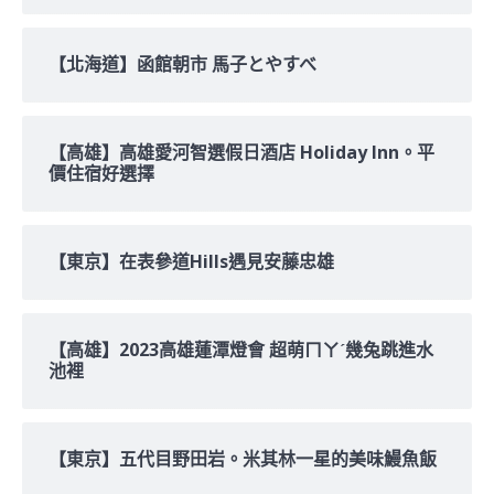
【北海道】函館朝市 馬子とやすべ
【高雄】高雄愛河智選假日酒店 Holiday Inn。平
價住宿好選擇
【東京】在表參道Hills遇見安藤忠雄
【高雄】2023高雄蓮潭燈會 超萌ㄇㄚˊ幾兔跳進水
池裡
【東京】五代目野田岩。米其林一星的美味鰻魚飯