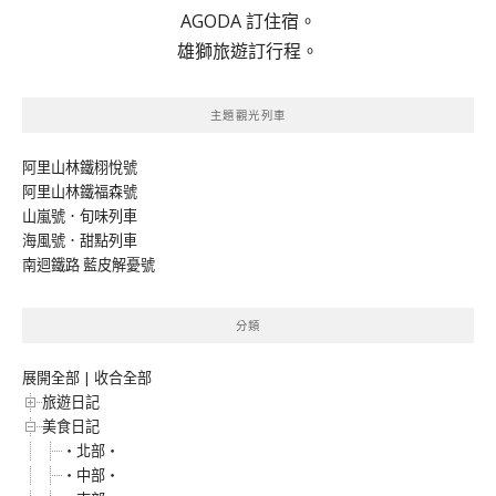
AGODA 訂住宿。
雄獅旅遊訂行程。
主題觀光列車
阿里山林鐵栩悅號
阿里山林鐵福森號
山嵐號．旬味列車
海風號．甜點列車
南迴鐵路 藍皮解憂號
分類
展開全部
|
收合全部
旅遊日記
美食日記
‧北部‧
‧中部‧