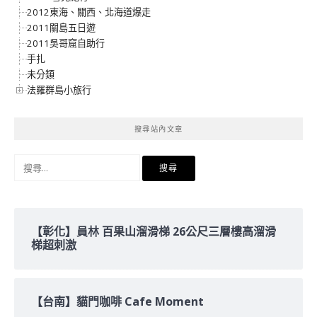
2012東海、關西、北海道爆走
2011關島五日遊
2011吳哥窟自助行
手扎
未分類
法羅群島小旅行
搜尋站內文章
搜
尋
關
鍵
字:
【彰化】員林 百果山溜滑梯 26公尺三層樓高溜滑
梯超刺激
【台南】貓門咖啡 Cafe Moment