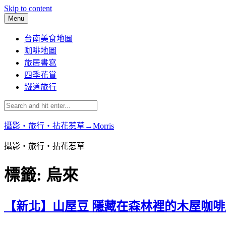
Skip to content
Menu
台南美食地圖
咖啡地圖
旅居書寫
四季花賞
鐵道旅行
攝影‧旅行‧拈花惹草→Morris
攝影‧旅行‧拈花惹草
標籤:
烏來
【新北】山屋豆 隱藏在森林裡的木屋咖啡