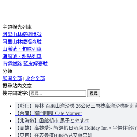
主題觀光列車
阿里山林鐵栩悅號
阿里山林鐵福森號
山嵐號．旬味列車
海風號．甜點列車
南迴鐵路 藍皮解憂號
分類
展開全部
|
收合全部
搜尋站內文章
搜尋關鍵字:
【彰化】員林 百果山溜滑梯 26公尺三層樓高溜滑梯超刺
【台南】貓門咖啡 Cafe Moment
【北海道】函館朝市 馬子とやすべ
【高雄】高雄愛河智選假日酒店 Holiday Inn。平價住宿
【東京】在表參道Hills遇見安藤忠雄