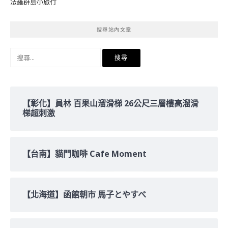
法羅群島小旅行
搜尋站內文章
搜
尋
關
鍵
字:
【彰化】員林 百果山溜滑梯 26公尺三層樓高溜滑
梯超刺激
【台南】貓門咖啡 Cafe Moment
【北海道】函館朝市 馬子とやすべ