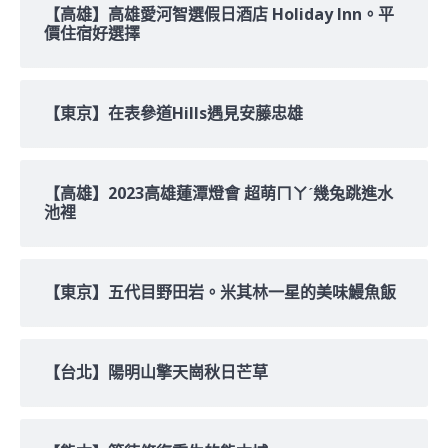
【高雄】高雄愛河智選假日酒店 Holiday Inn。平
價住宿好選擇
【東京】在表參道Hills遇見安藤忠雄
【高雄】2023高雄蓮潭燈會 超萌ㄇㄚˊ幾兔跳進水
池裡
【東京】五代目野田岩。米其林一星的美味鰻魚飯
【台北】陽明山擎天崗秋日芒草