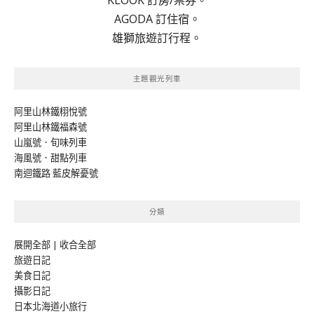
AGODA 訂住宿。
雄獅旅遊訂行程。
主題觀光列車
阿里山林鐵栩悅號
阿里山林鐵福森號
山嵐號．旬味列車
海風號．甜點列車
南迴鐵路 藍皮解憂號
分類
展開全部
|
收合全部
旅遊日記
美食日記
攝影日記
日本北海道小旅行