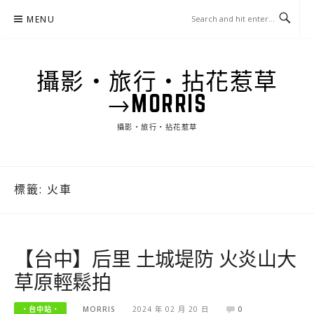
Skip
MENU
to
content
攝影‧旅行‧拈花惹草
→MORRIS
攝影‧旅行‧拈花惹草
標籤:
火車
【台中】后里 土城堤防 火炎山大
草原輕鬆拍
‧台中站‧
MORRIS
2024 年 02 月 20 日
0