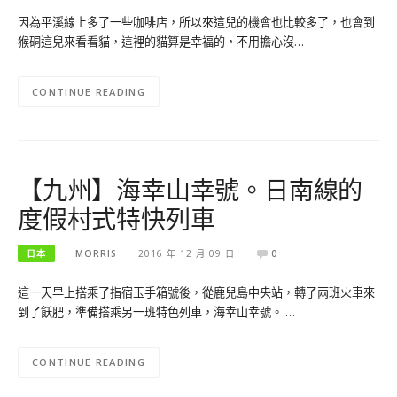
因為平溪線上多了一些咖啡店，所以來這兒的機會也比較多了，也會到
猴硐這兒來看看貓，這裡的貓算是幸福的，不用擔心沒…
CONTINUE READING
【九州】海幸山幸號。日南線的
度假村式特快列車
日本
MORRIS
2016 年 12 月 09 日
0
這一天早上搭乘了指宿玉手箱號後，從鹿兒島中央站，轉了兩班火車來
到了飫肥，準備搭乘另一班特色列車，海幸山幸號。 …
CONTINUE READING