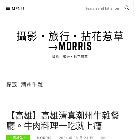
Skip
MENU
to
content
攝影‧旅行‧拈花惹草
→MORRIS
攝影‧旅行‧拈花惹草
標籤:
潮州牛雜
【高雄】高雄清真潮州牛雜餐
廳。牛肉料理一吃就上癮
‧高雄站‧
MORRIS
2024 年 08 月 24 日
1