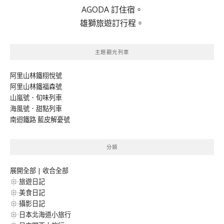
AGODA 訂住宿。
雄獅旅遊訂行程。
主題觀光列車
阿里山林鐵栩悅號
阿里山林鐵福森號
山嵐號．旬味列車
海風號．甜點列車
南迴鐵路 藍皮解憂號
分類
展開全部
|
收合全部
旅遊日記
美食日記
攝影日記
日本北海道小旅行