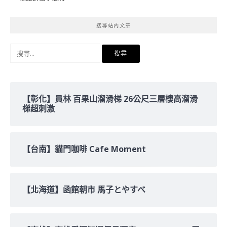
搜尋站內文章
搜
尋
關
鍵
字:
【彰化】員林 百果山溜滑梯 26公尺三層樓高溜滑
梯超刺激
【台南】貓門咖啡 Cafe Moment
【北海道】函館朝市 馬子とやすべ