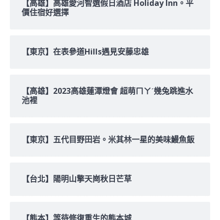
【高雄】高雄愛河智選假日酒店 Holiday Inn。平
價住宿好選擇
【東京】在表參道Hills遇見安藤忠雄
【高雄】2023高雄蓮潭燈會 超萌ㄇㄚˊ幾兔跳進水
池裡
【東京】五代目野田岩。米其林一星的美味鰻魚飯
【台北】陽明山擎天崗秋日芒草
【熊本】等待修復重生的熊本城