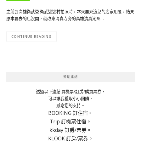
之前到高雄衛武營 衛武迷迷村拍照時，本來要來這兒的店家用餐，結果
原本要去的店沒開，就改來清真寺旁的高雄清真潮州…
CONTINUE READING
贊助連結
透過以下連結 買機票/訂房/購買票券，
可以讓我獲取小小回饋，
感謝您的支持。
BOOKING 訂住宿。
Trip 訂機票住宿。
kkday 訂房/票券。
KLOOK 訂房/票券。