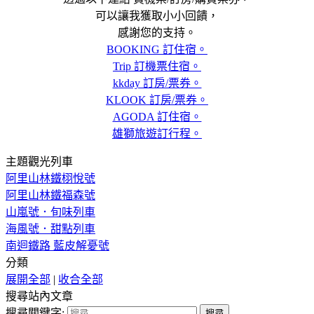
可以讓我獲取小小回饋，
感謝您的支持。
BOOKING 訂住宿。
Trip 訂機票住宿。
kkday 訂房/票券。
KLOOK 訂房/票券。
AGODA 訂住宿。
雄獅旅遊訂行程。
主題觀光列車
阿里山林鐵栩悅號
阿里山林鐵福森號
山嵐號．旬味列車
海風號．甜點列車
南迴鐵路 藍皮解憂號
分類
展開全部
|
收合全部
搜尋站內文章
搜尋關鍵字: