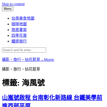
Skip to content
Menu
台南美食地圖
咖啡地圖
旅居書寫
四季花賞
鐵道旅行
攝影‧旅行‧拈花惹草→Morris
攝影‧旅行‧拈花惹草
標籤:
海風號
山嵐號啟程 台南彰化新路線 台鐵美學前
進西部平原