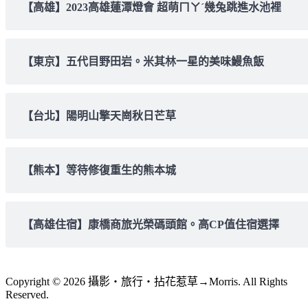
【高雄】2023高雄蓮潭燈會 超萌ㄇㄚˊ幾兔跳進水池裡
【東京】五代目野田岩。米其林一星的美味鰻魚飯
【台北】陽明山擎天崗秋日芒草
【熊本】等待修復重生的熊本城
【高雄住宿】康橋商旅光榮碼頭館。高CP值住宿選擇
Copyright © 2026 攝影‧旅行‧拈花惹草→Morris. All Rights
Reserved.