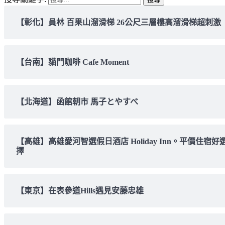
【彰化】員林 百果山溜滑梯 26公尺三層樓高溜滑梯超刺激
【台南】貓門咖啡 Cafe Moment
【北海道】函館朝市 馬子とやすべ
【高雄】高雄愛河智選假日酒店 Holiday Inn。平價住宿好
擇
【東京】在表參道Hills遇見安藤忠雄