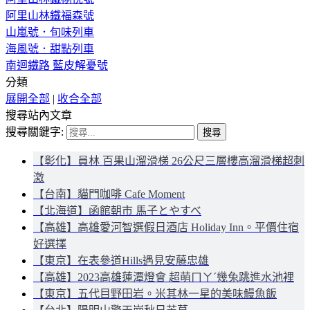
阿里山林鐵福森號
山嵐號．旬味列車
海風號．甜點列車
南迴鐵路 藍皮解憂號
分類
展開全部
|
收合全部
搜尋站內文章
搜尋關鍵字:
【彰化】員林 百果山溜滑梯 26公尺三層樓高溜滑梯超刺
激
【台南】貓門咖啡 Cafe Moment
【北海道】函館朝市 馬子とやすべ
【高雄】高雄愛河智選假日酒店 Holiday Inn。平價住宿
好選擇
【東京】在表參道Hills遇見安藤忠雄
【高雄】2023高雄蓮潭燈會 超萌ㄇㄚˊ幾兔跳進水池裡
【東京】五代目野田岩。米其林一星的美味鰻魚飯