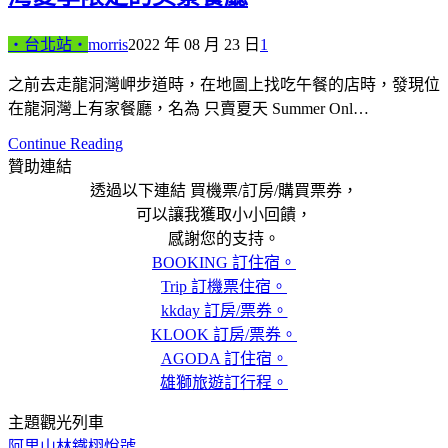
‧台北站‧
morris
2022 年 08 月 23 日
1
之前去走龍洞灣岬步道時，在地圖上找吃午餐的店時，發現位
在龍洞灣上有家餐廳，名為 只賣夏天 Summer Onl…
Continue Reading
贊助連結
透過以下連結 買機票/訂房/購買票券，
可以讓我獲取小小回饋，
感謝您的支持。
BOOKING 訂住宿。
Trip 訂機票住宿。
kkday 訂房/票券。
KLOOK 訂房/票券。
AGODA 訂住宿。
雄獅旅遊訂行程。
主題觀光列車
阿里山林鐵栩悅號