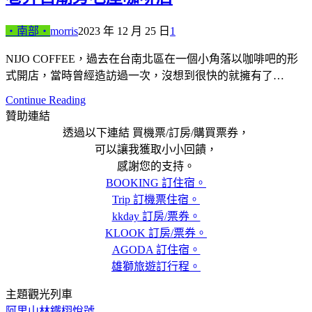
‧南部‧
morris
2023 年 12 月 25 日
1
NIJO COFFEE，過去在台南北區在一個小角落以咖啡吧的形
式開店，當時曾經造訪過一次，沒想到很快的就擁有了…
Continue Reading
贊助連結
透過以下連結 買機票/訂房/購買票券，
可以讓我獲取小小回饋，
感謝您的支持。
BOOKING 訂住宿。
Trip 訂機票住宿。
kkday 訂房/票券。
KLOOK 訂房/票券。
AGODA 訂住宿。
雄獅旅遊訂行程。
主題觀光列車
阿里山林鐵栩悅號