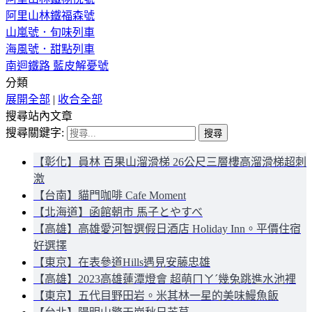
阿里山林鐵福森號
山嵐號．旬味列車
海風號．甜點列車
南迴鐵路 藍皮解憂號
分類
展開全部
|
收合全部
搜尋站內文章
搜尋關鍵字:
【彰化】員林 百果山溜滑梯 26公尺三層樓高溜滑梯超刺
激
【台南】貓門咖啡 Cafe Moment
【北海道】函館朝市 馬子とやすべ
【高雄】高雄愛河智選假日酒店 Holiday Inn。平價住宿
好選擇
【東京】在表參道Hills遇見安藤忠雄
【高雄】2023高雄蓮潭燈會 超萌ㄇㄚˊ幾兔跳進水池裡
【東京】五代目野田岩。米其林一星的美味鰻魚飯