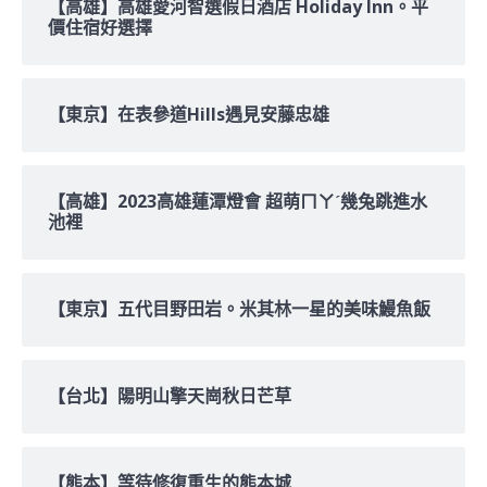
【高雄】高雄愛河智選假日酒店 Holiday Inn。平
價住宿好選擇
【東京】在表參道Hills遇見安藤忠雄
【高雄】2023高雄蓮潭燈會 超萌ㄇㄚˊ幾兔跳進水
池裡
【東京】五代目野田岩。米其林一星的美味鰻魚飯
【台北】陽明山擎天崗秋日芒草
【熊本】等待修復重生的熊本城