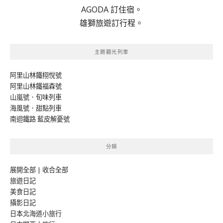
AGODA 訂住宿。
雄獅旅遊訂行程。
主題觀光列車
阿里山林鐵栩悅號
阿里山林鐵福森號
山嵐號．旬味列車
海風號．甜點列車
南迴鐵路 藍皮解憂號
分類
展開全部
|
收合全部
旅遊日記
美食日記
攝影日記
日本北海道小旅行