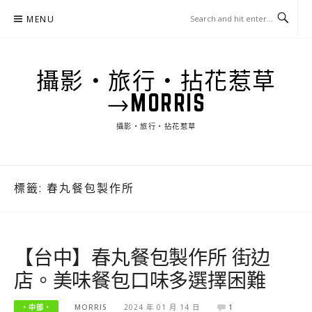
Skip
MENU
to
content
攝影‧旅行‧拈花惹草
→MORRIS
攝影‧旅行‧拈花惹草
標籤:
春丸餐包製作所
【台中】春丸餐包製作所 街边
店。美味餐包口味多選擇困難
‧中部‧
MORRIS
2024 年 01 月 14 日
1