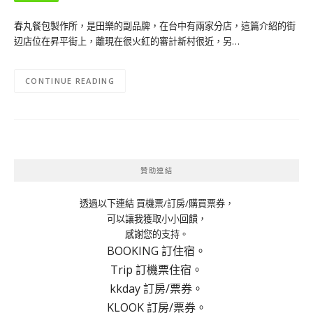
春丸餐包製作所，是田樂的副品牌，在台中有兩家分店，這篇介紹的街
辺店位在昇平街上，離現在很火紅的審計新村很近，另…
CONTINUE READING
贊助連結
透過以下連結 買機票/訂房/購買票券，
可以讓我獲取小小回饋，
感謝您的支持。
BOOKING 訂住宿。
Trip 訂機票住宿。
kkday 訂房/票券。
KLOOK 訂房/票券。