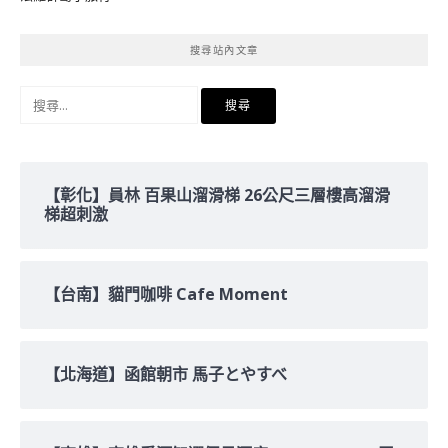
搜尋站內文章
搜
尋
關
鍵
字:
【彰化】員林 百果山溜滑梯 26公尺三層樓高溜滑
梯超刺激
【台南】貓門咖啡 Cafe Moment
【北海道】函館朝市 馬子とやすべ