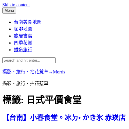
Skip to content
Menu
台南美食地圖
咖啡地圖
旅居書寫
四季花賞
鐵道旅行
攝影‧旅行‧拈花惹草→Morris
攝影‧旅行‧拈花惹草
標籤:
日式平價食堂
【台南】小春食堂。冰ㄉ• かき氷 赤崁店