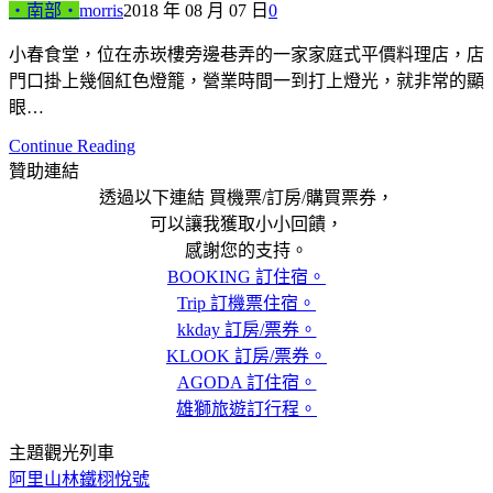
‧南部‧
morris
2018 年 08 月 07 日
0
小春食堂，位在赤崁樓旁邊巷弄的一家家庭式平價料理店，店
門口掛上幾個紅色燈籠，營業時間一到打上燈光，就非常的顯
眼…
Continue Reading
贊助連結
透過以下連結 買機票/訂房/購買票券，
可以讓我獲取小小回饋，
感謝您的支持。
BOOKING 訂住宿。
Trip 訂機票住宿。
kkday 訂房/票券。
KLOOK 訂房/票券。
AGODA 訂住宿。
雄獅旅遊訂行程。
主題觀光列車
阿里山林鐵栩悅號