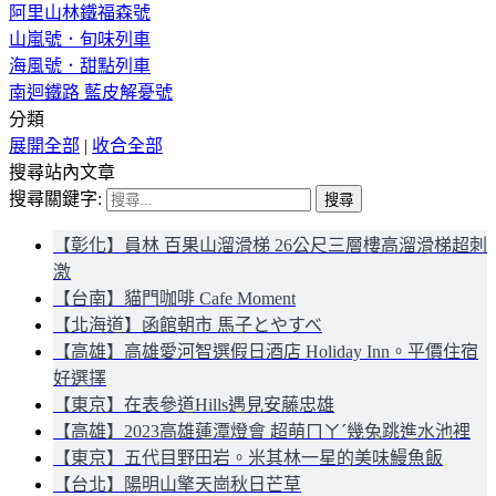
阿里山林鐵福森號
山嵐號．旬味列車
海風號．甜點列車
南迴鐵路 藍皮解憂號
分類
展開全部
|
收合全部
搜尋站內文章
搜尋關鍵字:
【彰化】員林 百果山溜滑梯 26公尺三層樓高溜滑梯超刺
激
【台南】貓門咖啡 Cafe Moment
【北海道】函館朝市 馬子とやすべ
【高雄】高雄愛河智選假日酒店 Holiday Inn。平價住宿
好選擇
【東京】在表參道Hills遇見安藤忠雄
【高雄】2023高雄蓮潭燈會 超萌ㄇㄚˊ幾兔跳進水池裡
【東京】五代目野田岩。米其林一星的美味鰻魚飯
【台北】陽明山擎天崗秋日芒草