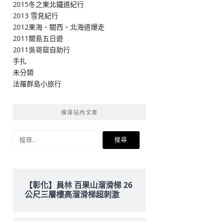
2015冬之東北鐵道紀行
2013 雪見紀行
2012東海、關西、北海道爆走
2011關島五日遊
2011吳哥窟自助行
手扎
未分類
法羅群島小旅行
搜尋站內文章
搜
尋
關
鍵
字:
【彰化】員林 百果山溜滑梯 26
公尺三層樓高溜滑梯超刺激