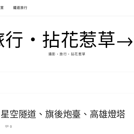
花賞
鐵道旅行
行‧拈花惹草→M
攝影‧旅行‧拈花惹草
。星空隧道、旗後炮臺、高雄燈塔
0