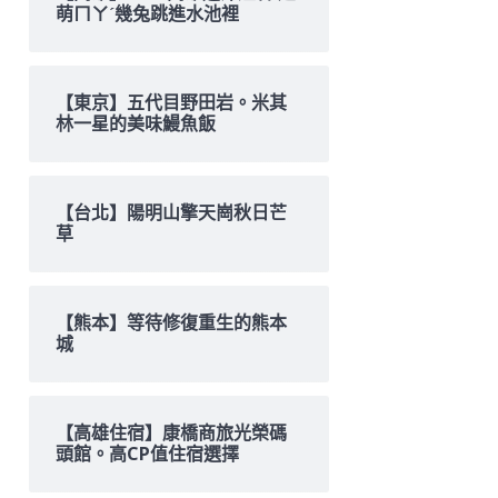
萌ㄇㄚˊ幾兔跳進水池裡
【東京】五代目野田岩。米其
林一星的美味鰻魚飯
【台北】陽明山擎天崗秋日芒
草
【熊本】等待修復重生的熊本
城
【高雄住宿】康橋商旅光榮碼
頭館。高CP值住宿選擇