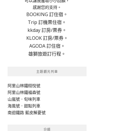
可以讓我獲取小小回饋，
感謝您的支持。
BOOKING 訂住宿。
Trip 訂機票住宿。
kkday 訂房/票券。
KLOOK 訂房/票券。
AGODA 訂住宿。
雄獅旅遊訂行程。
主題觀光列車
阿里山林鐵栩悅號
阿里山林鐵福森號
山嵐號．旬味列車
海風號．甜點列車
南迴鐵路 藍皮解憂號
分類