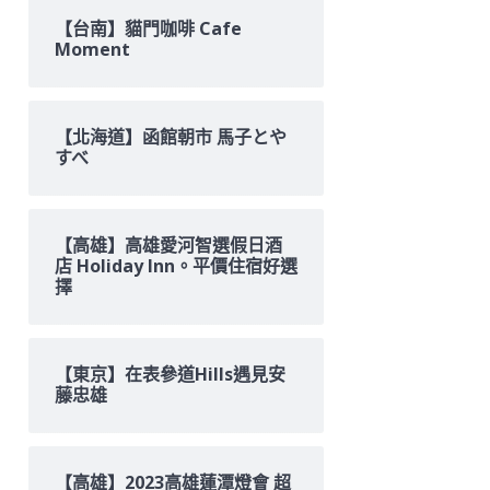
【台南】貓門咖啡 Cafe
Moment
【北海道】函館朝市 馬子とや
すべ
【高雄】高雄愛河智選假日酒
店 Holiday Inn。平價住宿好選
擇
【東京】在表參道Hills遇見安
藤忠雄
【高雄】2023高雄蓮潭燈會 超