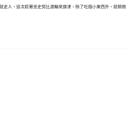
就走人，這次趁著坐史努比渡輪來旗津，除了吃個小東西外，就稍微