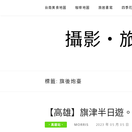
Skip
台南美食地圖
咖啡地圖
旅居書寫
四季
to
content
攝影‧旅
標籤:
旗後炮臺
【高雄】旗津半日遊
MORRIS
2023 年 05 月 05 日
‧高雄站‧