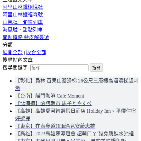
阿里山林鐵栩悅號
阿里山林鐵福森號
山嵐號．旬味列車
海風號．甜點列車
南迴鐵路 藍皮解憂號
分類
展開全部
|
收合全部
搜尋站內文章
搜尋關鍵字:
【彰化】員林 百果山溜滑梯 26公尺三層樓高溜滑梯超刺
激
【台南】貓門咖啡 Cafe Moment
【北海道】函館朝市 馬子とやすべ
【高雄】高雄愛河智選假日酒店 Holiday Inn。平價住宿
好選擇
【東京】在表參道Hills遇見安藤忠雄
【高雄】2023高雄蓮潭燈會 超萌ㄇㄚˊ幾兔跳進水池裡