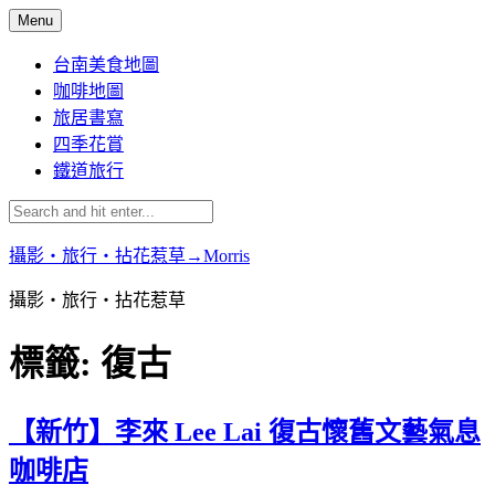
Skip
Menu
to
content
台南美食地圖
咖啡地圖
旅居書寫
四季花賞
鐵道旅行
攝影‧旅行‧拈花惹草→Morris
攝影‧旅行‧拈花惹草
標籤:
復古
【新竹】李來 Lee Lai 復古懷舊文藝氣息
咖啡店