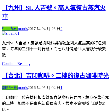
【九州】SL 人吉號。高人氣復古蒸汽火
車
行．九州
morris
2017 年 04 月 26 日
2
九州SL人吉號，應該是與阿蘇男孩號並列人氣最高的特色列
車，每年的三到十一月行駛，而七八月份是SL人吉號行駛天
數…
Continue Reading
【台北】吉印咖啡。二樓的復古咖啡時光
咖啡日記
morris
2016 年 05 月 04 日
1
吉印咖啡，位在捷運板南線永春站附近巷弄內，藏身在舊公寓
的二樓，如果不是事先知道這家店，根本不會知道吉印這家
店。