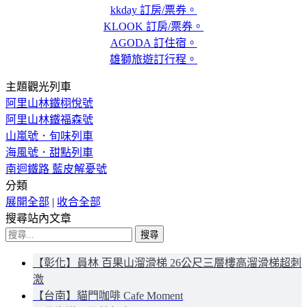
kkday 訂房/票券。
KLOOK 訂房/票券。
AGODA 訂住宿。
雄獅旅遊訂行程。
主題觀光列車
阿里山林鐵栩悅號
阿里山林鐵福森號
山嵐號．旬味列車
海風號．甜點列車
南迴鐵路 藍皮解憂號
分類
展開全部
|
收合全部
搜尋站內文章
搜
尋
【彰化】員林 百果山溜滑梯 26公尺三層樓高溜滑梯超刺
關
激
鍵
【台南】貓門咖啡 Cafe Moment
字: