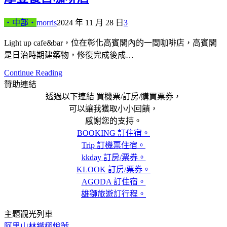
‧中部‧
morris
2024 年 11 月 28 日
3
Light up cafe&bar，位在彰化高賓閣內的一間咖啡店，高賓閣
是日治時期建築物，修復完成後成…
Continue Reading
贊助連結
透過以下連結 買機票/訂房/購買票券，
可以讓我獲取小小回饋，
感謝您的支持。
BOOKING 訂住宿。
Trip 訂機票住宿。
kkday 訂房/票券。
KLOOK 訂房/票券。
AGODA 訂住宿。
雄獅旅遊訂行程。
主題觀光列車
阿里山林鐵栩悅號