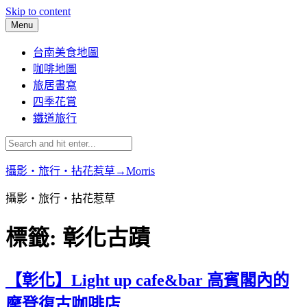
Skip to content
Menu
台南美食地圖
咖啡地圖
旅居書寫
四季花賞
鐵道旅行
攝影‧旅行‧拈花惹草→Morris
攝影‧旅行‧拈花惹草
標籤:
彰化古蹟
【彰化】Light up cafe&bar 高賓閣內的
摩登復古咖啡店