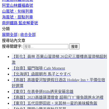
阿里山林鐵福森號
山嵐號．旬味列車
海風號．甜點列車
南迴鐵路 藍皮解憂號
分類
展開全部
|
收合全部
搜尋站內文章
搜尋關鍵字:
【彰化】員林 百果山溜滑梯 26公尺三層樓高溜滑梯超刺
激
【台南】貓門咖啡 Cafe Moment
【北海道】函館朝市 馬子とやすべ
【高雄】高雄愛河智選假日酒店 Holiday Inn。平價住宿
好選擇
【東京】在表參道Hills遇見安藤忠雄
【高雄】2023高雄蓮潭燈會 超萌ㄇㄚˊ幾兔跳進水池裡
【東京】五代目野田岩。米其林一星的美味鰻魚飯