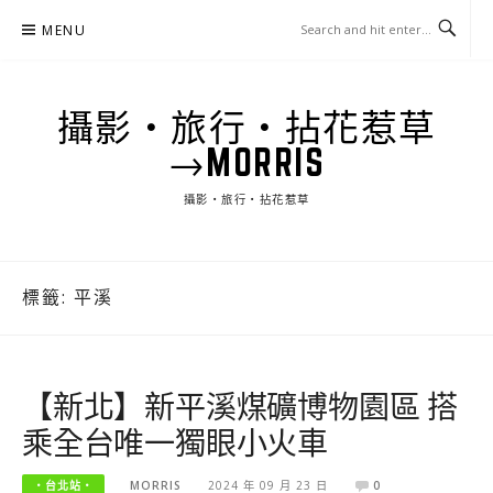
Skip
MENU
to
content
攝影‧旅行‧拈花惹草
→MORRIS
攝影‧旅行‧拈花惹草
標籤:
平溪
【新北】新平溪煤礦博物園區 搭
乘全台唯一獨眼小火車
‧台北站‧
MORRIS
2024 年 09 月 23 日
0