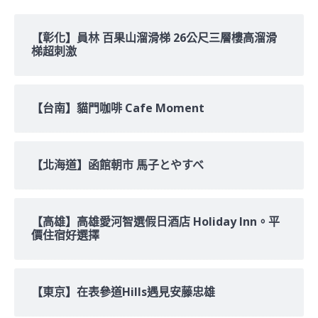
鍵
字:
【彰化】員林 百果山溜滑梯 26公尺三層樓高溜滑
梯超刺激
【台南】貓門咖啡 Cafe Moment
【北海道】函館朝市 馬子とやすべ
【高雄】高雄愛河智選假日酒店 Holiday Inn。平
價住宿好選擇
【東京】在表參道Hills遇見安藤忠雄