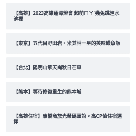
【高雄】2023高雄蓮潭燈會 超萌ㄇㄚˊ幾兔跳進水
池裡
【東京】五代目野田岩。米其林一星的美味鰻魚飯
【台北】陽明山擎天崗秋日芒草
【熊本】等待修復重生的熊本城
【高雄住宿】康橋商旅光榮碼頭館。高CP值住宿選
擇