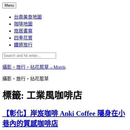
Skip
Menu
to
content
台南美食地圖
咖啡地圖
旅居書寫
四季花賞
鐵道旅行
攝影‧旅行‧拈花惹草→Morris
攝影‧旅行‧拈花惹草
標籤:
工業風咖啡店
【彰化】岸岌咖啡 Anki Coffee 隱身在小
巷內的質感咖啡店