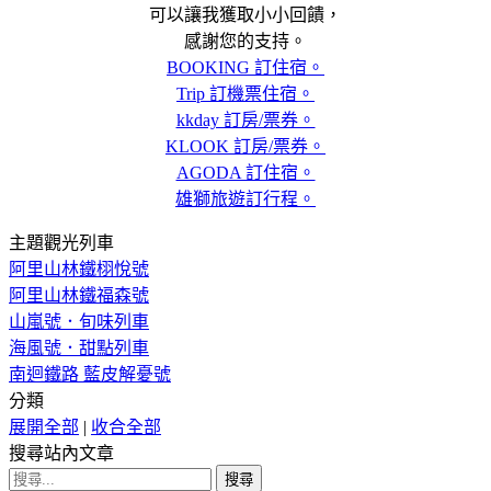
可以讓我獲取小小回饋，
感謝您的支持。
BOOKING 訂住宿。
Trip 訂機票住宿。
kkday 訂房/票券。
KLOOK 訂房/票券。
AGODA 訂住宿。
雄獅旅遊訂行程。
主題觀光列車
阿里山林鐵栩悅號
阿里山林鐵福森號
山嵐號．旬味列車
海風號．甜點列車
南迴鐵路 藍皮解憂號
分類
展開全部
|
收合全部
搜尋站內文章
搜