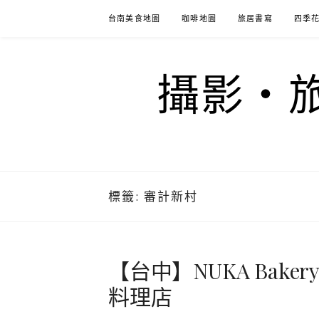
Skip
台南美食地圖
咖啡地圖
旅居書寫
四季
to
content
攝影‧旅
標籤:
審計新村
【台中】NUKA Baker
料理店