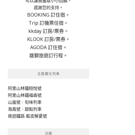
可以讓我獲取小小回饋，
感謝您的支持。
BOOKING 訂住宿。
Trip 訂機票住宿。
kkday 訂房/票券。
KLOOK 訂房/票券。
AGODA 訂住宿。
雄獅旅遊訂行程。
主題觀光列車
阿里山林鐵栩悅號
阿里山林鐵福森號
山嵐號．旬味列車
海風號．甜點列車
南迴鐵路 藍皮解憂號
分類