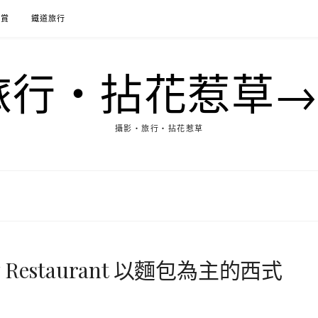
花賞
鐵道旅行
行‧拈花惹草→M
攝影‧旅行‧拈花惹草
y Restaurant 以麵包為主的西式