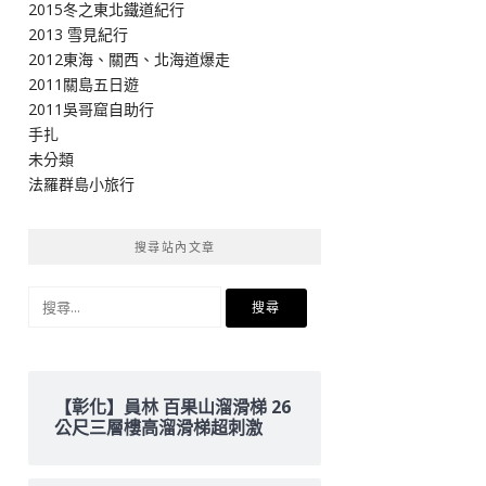
2015冬之東北鐵道紀行
2013 雪見紀行
2012東海、關西、北海道爆走
2011關島五日遊
2011吳哥窟自助行
手扎
未分類
法羅群島小旅行
搜尋站內文章
搜
尋
關
鍵
字:
【彰化】員林 百果山溜滑梯 26
公尺三層樓高溜滑梯超刺激