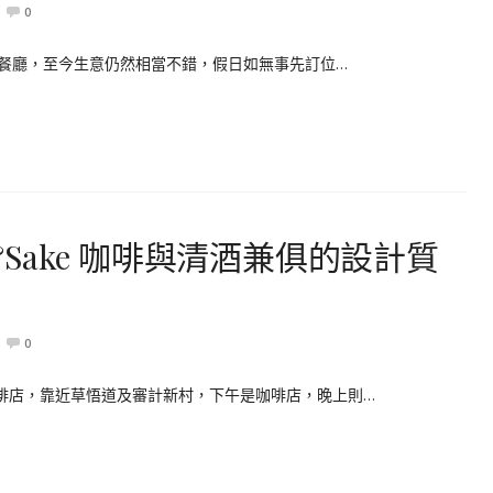
0
25年新開的餐廳，至今生意仍然相當不錯，假日如無事先訂位…
e&Sake 咖啡與清酒兼俱的設計質
0
上的咖啡店，靠近草悟道及審計新村，下午是咖啡店，晚上則…