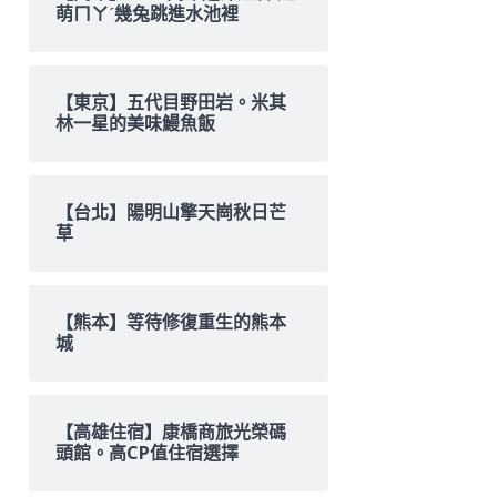
萌ㄇㄚˊ幾兔跳進水池裡
【東京】五代目野田岩。米其
林一星的美味鰻魚飯
【台北】陽明山擎天崗秋日芒
草
【熊本】等待修復重生的熊本
城
【高雄住宿】康橋商旅光榮碼
頭館。高CP值住宿選擇