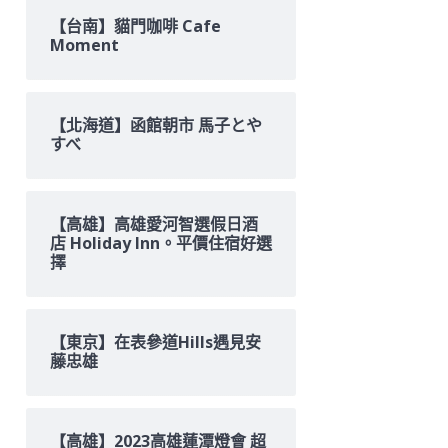
【台南】貓門咖啡 Cafe
Moment
【北海道】函館朝市 馬子とや
すべ
【高雄】高雄愛河智選假日酒
店 Holiday Inn。平價住宿好選
擇
【東京】在表參道Hills遇見安
藤忠雄
【高雄】2023高雄蓮潭燈會 超