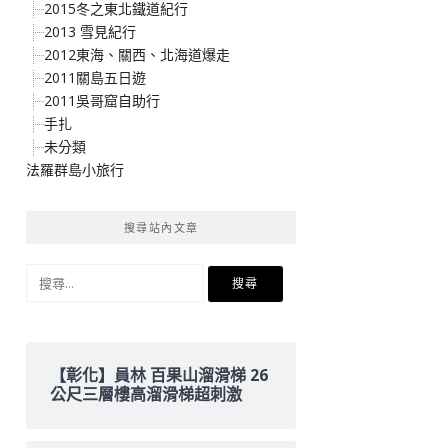
2015冬之東北鐵道紀行
2013 雪見紀行
2012東海、關西、北海道爆走
2011關島五日遊
2011吳哥窟自助行
手扎
未分類
法羅群島小旅行
搜尋站內文章
搜
尋
關
鍵
字:
【彰化】員林 百果山溜滑梯 26
公尺三層樓高溜滑梯超刺激