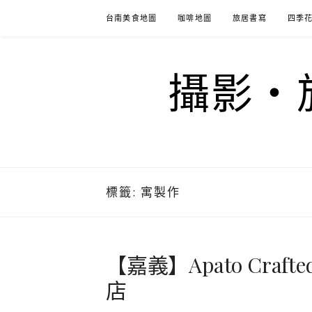
Skip
台南美食地圖
咖啡地圖
旅居書寫
四季
to
content
攝影‧旅
標籤:
寓製作
【嘉義】Apato Cra
店