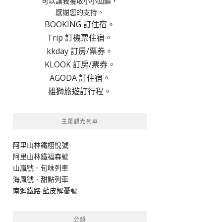
可以讓我獲取小小回饋，
感謝您的支持。
BOOKING 訂住宿。
Trip 訂機票住宿。
kkday 訂房/票券。
KLOOK 訂房/票券。
AGODA 訂住宿。
雄獅旅遊訂行程。
主題觀光列車
阿里山林鐵栩悅號
阿里山林鐵福森號
山嵐號．旬味列車
海風號．甜點列車
南迴鐵路 藍皮解憂號
分類