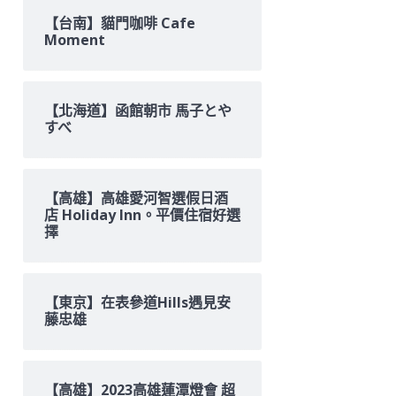
【台南】貓門咖啡 Cafe
Moment
【北海道】函館朝市 馬子とや
すべ
【高雄】高雄愛河智選假日酒
店 Holiday Inn。平價住宿好選
擇
【東京】在表參道Hills遇見安
藤忠雄
【高雄】2023高雄蓮潭燈會 超