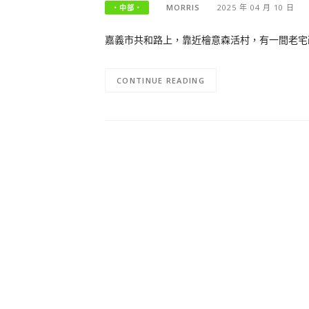
MORRIS
2025 年 04 月 10 日
‧中部‧
嘉義市共和路上，靠近檜意森活村，有一間老宅改造完
CONTINUE READING