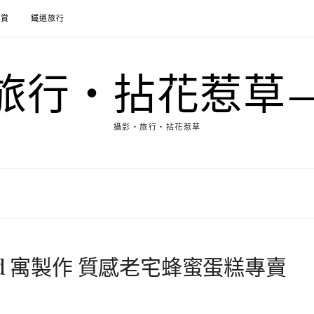
花賞
鐵道旅行
行‧拈花惹草→M
攝影‧旅行‧拈花惹草
fted 寓製作 質感老宅蜂蜜蛋糕專賣