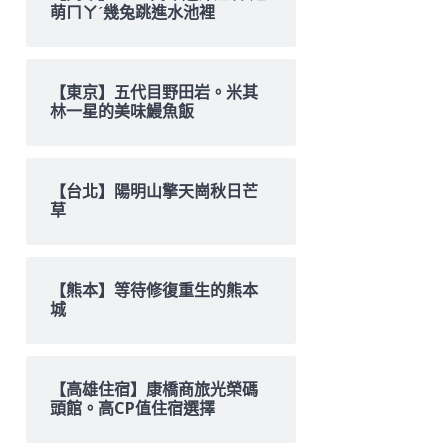
萌ㄇㄚˊ幾兔跳進水池裡
【東京】五代目野田岩。米其
林一星的美味鰻魚飯
【台北】陽明山擎天崗秋日芒
草
【熊本】等待修復重生的熊本
城
【高雄住宿】康橋商旅光榮碼
頭館。高CP值住宿選擇