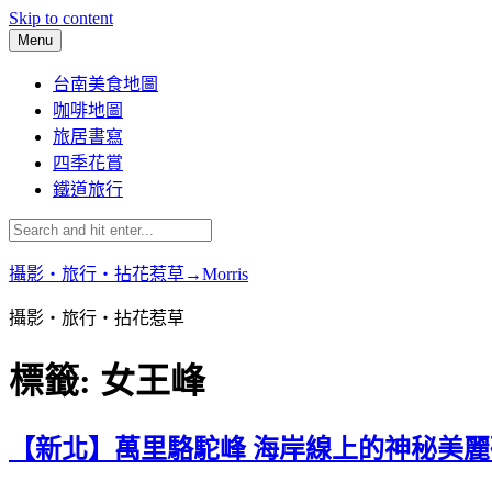
Skip to content
Menu
台南美食地圖
咖啡地圖
旅居書寫
四季花賞
鐵道旅行
攝影‧旅行‧拈花惹草→Morris
攝影‧旅行‧拈花惹草
標籤:
女王峰
【新北】萬里駱駝峰 海岸線上的神秘美麗