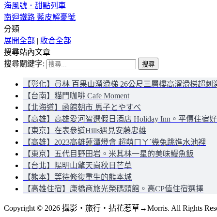
海風號．甜點列車
南迴鐵路 藍皮解憂號
分類
展開全部
|
收合全部
搜尋站內文章
搜尋關鍵字:
【彰化】員林 百果山溜滑梯 26公尺三層樓高溜滑梯超刺
【台南】貓門咖啡 Cafe Moment
【北海道】函館朝市 馬子とやすべ
【高雄】高雄愛河智選假日酒店 Holiday Inn。平價住宿
【東京】在表參道Hills遇見安藤忠雄
【高雄】2023高雄蓮潭燈會 超萌ㄇㄚˊ幾兔跳進水池裡
【東京】五代目野田岩。米其林一星的美味鰻魚飯
【台北】陽明山擎天崗秋日芒草
【熊本】等待修復重生的熊本城
【高雄住宿】康橋商旅光榮碼頭館。高CP值住宿選擇
Copyright © 2026 攝影‧旅行‧拈花惹草→Morris. All Rights Rese