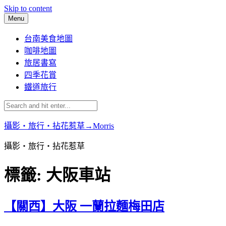
Skip to content
Menu
台南美食地圖
咖啡地圖
旅居書寫
四季花賞
鐵道旅行
攝影‧旅行‧拈花惹草→Morris
攝影‧旅行‧拈花惹草
標籤:
大阪車站
【關西】大阪 一蘭拉麵梅田店