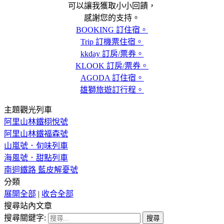
可以讓我獲取小小回饋，
感謝您的支持。
BOOKING 訂住宿。
Trip 訂機票住宿。
kkday 訂房/票券。
KLOOK 訂房/票券。
AGODA 訂住宿。
雄獅旅遊訂行程。
主題觀光列車
阿里山林鐵栩悅號
阿里山林鐵福森號
山嵐號．旬味列車
海風號．甜點列車
南迴鐵路 藍皮解憂號
分類
展開全部
|
收合全部
搜尋站內文章
搜尋關鍵字: