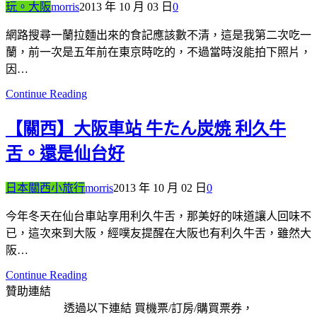
玩。大阪
morris
2013 年 10 月 03 日
0
網路搜尋一蘭拉麵出來的食記應該數不清，這是我第二次吃一
蘭，前一次是五年前在東京時吃的，不過當時沒能拍下照片，
因…
Continue Reading
【關西】大阪車站 牛たん炭焼 利久牛
舌。還是仙台好
日本關西小旅行
morris
2013 年 10 月 02 日
0
今年冬天在仙台車站享用利久牛舌，那美好的味道讓人回味不
已，這次來到大阪，經噗友提醒在大阪也有利久牛舌，雖然大
阪…
Continue Reading
贊助連結
透過以下連結 買機票/訂房/購買票券，