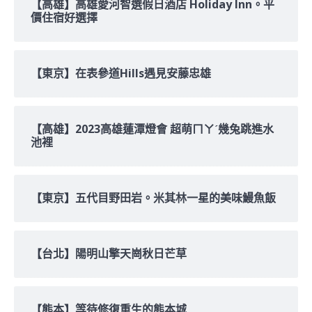
【高雄】高雄愛河智選假日酒店 Holiday Inn。平
價住宿好選擇
【東京】在表參道Hills遇見安藤忠雄
【高雄】2023高雄蓮潭燈會 超萌ㄇㄚˊ幾兔跳進水
池裡
【東京】五代目野田岩。米其林一星的美味鰻魚飯
【台北】陽明山擎天崗秋日芒草
【熊本】等待修復重生的熊本城