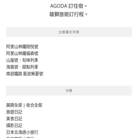
AGODA 訂住宿。
雄獅旅遊訂行程。
主題觀光列車
阿里山林鐵栩悅號
阿里山林鐵福森號
山嵐號．旬味列車
海風號．甜點列車
南迴鐵路 藍皮解憂號
分類
展開全部
|
收合全部
旅遊日記
美食日記
攝影日記
日本北海道小旅行