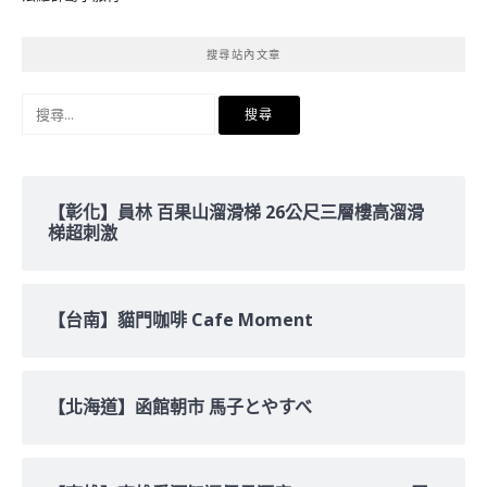
搜尋站內文章
搜
尋
關
鍵
字:
【彰化】員林 百果山溜滑梯 26公尺三層樓高溜滑
梯超刺激
【台南】貓門咖啡 Cafe Moment
【北海道】函館朝市 馬子とやすべ