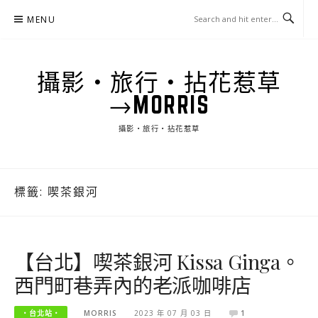
Skip
MENU
to
content
攝影‧旅行‧拈花惹草
→MORRIS
攝影‧旅行‧拈花惹草
標籤:
喫茶銀河
【台北】喫茶銀河 Kissa Ginga。
西門町巷弄內的老派咖啡店
‧台北站‧
MORRIS
2023 年 07 月 03 日
1