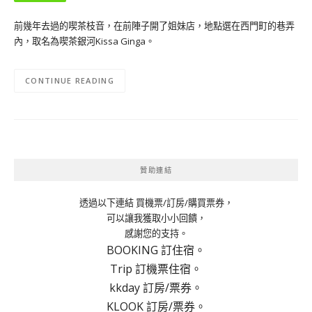
前幾年去過的喫茶枝音，在前陣子開了姐妹店，地點選在西門町的巷弄
內，取名為喫茶銀河Kissa Ginga。
CONTINUE READING
贊助連結
透過以下連結 買機票/訂房/購買票券，
可以讓我獲取小小回饋，
感謝您的支持。
BOOKING 訂住宿。
Trip 訂機票住宿。
kkday 訂房/票券。
KLOOK 訂房/票券。