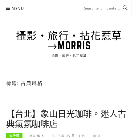
Skip
MENU
to
content
攝影‧旅行‧拈花惹草
→MORRIS
攝影‧旅行‧拈花惹草
標籤:
古典風格
【台北】象山日光珈琲。迷人古
典氣氛咖啡店
未分類
MORRIS
2019 年 05 月 13 日
0