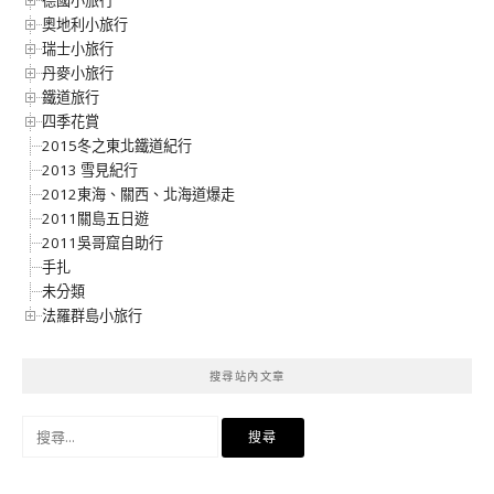
奧地利小旅行
瑞士小旅行
丹麥小旅行
鐵道旅行
四季花賞
2015冬之東北鐵道紀行
2013 雪見紀行
2012東海、關西、北海道爆走
2011關島五日遊
2011吳哥窟自助行
手扎
未分類
法羅群島小旅行
搜尋站內文章
搜
尋
關