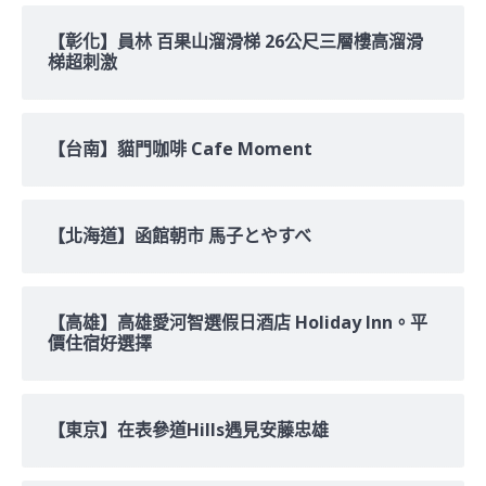
鍵
字:
【彰化】員林 百果山溜滑梯 26公尺三層樓高溜滑
梯超刺激
【台南】貓門咖啡 Cafe Moment
【北海道】函館朝市 馬子とやすべ
【高雄】高雄愛河智選假日酒店 Holiday Inn。平
價住宿好選擇
【東京】在表參道Hills遇見安藤忠雄