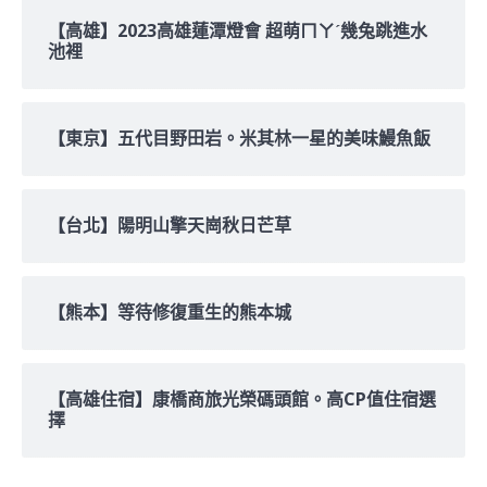
【高雄】2023高雄蓮潭燈會 超萌ㄇㄚˊ幾兔跳進水
池裡
【東京】五代目野田岩。米其林一星的美味鰻魚飯
【台北】陽明山擎天崗秋日芒草
【熊本】等待修復重生的熊本城
【高雄住宿】康橋商旅光榮碼頭館。高CP值住宿選
擇