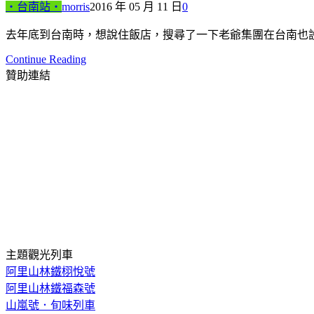
‧台南站‧
morris
2016 年 05 月 11 日
0
去年底到台南時，想說住飯店，搜尋了一下老爺集團在台南也
Continue Reading
贊助連結
主題觀光列車
阿里山林鐵栩悅號
阿里山林鐵福森號
山嵐號．旬味列車