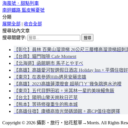
海風號．甜點列車
南迴鐵路 藍皮解憂號
分類
展開全部
|
收合全部
搜尋站內文章
搜尋關鍵字:
【彰化】員林 百果山溜滑梯 26公尺三層樓高溜滑梯超刺
【台南】貓門咖啡 Cafe Moment
【北海道】函館朝市 馬子とやすべ
【高雄】高雄愛河智選假日酒店 Holiday Inn。平價住宿
【東京】在表參道Hills遇見安藤忠雄
【高雄】2023高雄蓮潭燈會 超萌ㄇㄚˊ幾兔跳進水池裡
【東京】五代目野田岩。米其林一星的美味鰻魚飯
【台北】陽明山擎天崗秋日芒草
【熊本】等待修復重生的熊本城
【高雄住宿】康橋商旅光榮碼頭館。高CP值住宿選擇
Copyright © 2026 攝影‧旅行‧拈花惹草→Morris. All Rights Rese