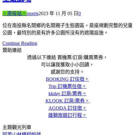
‧南投站‧
morris
2023 年 11 月 05 日
0
位在南投縣名間鄉的名間親子生態園區，是座規劃完整的兒童
公園，最特別的是有許多公園所沒有的遮陽設施。
Continue Reading
贊助連結
透過以下連結 買機票/訂房/購買票券，
可以讓我獲取小小回饋，
感謝您的支持。
BOOKING 訂住宿。
Trip 訂機票住宿。
kkday 訂房/票券。
KLOOK 訂房/票券。
AGODA 訂住宿。
雄獅旅遊訂行程。
主題觀光列車
阿里山林鐵栩悅號