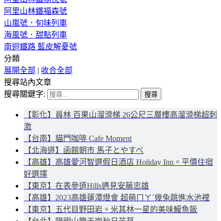
阿里山林鐵福森號
山嵐號．旬味列車
海風號．甜點列車
南迴鐵路 藍皮解憂號
分類
展開全部
|
收合全部
搜尋站內文章
搜尋關鍵字:
【彰化】員林 百果山溜滑梯 26公尺三層樓高溜滑梯超刺
激
【台南】貓門咖啡 Cafe Moment
【北海道】函館朝市 馬子とやすべ
【高雄】高雄愛河智選假日酒店 Holiday Inn。平價住宿
好選擇
【東京】在表參道Hills遇見安藤忠雄
【高雄】2023高雄蓮潭燈會 超萌ㄇㄚˊ幾兔跳進水池裡
【東京】五代目野田岩。米其林一星的美味鰻魚飯