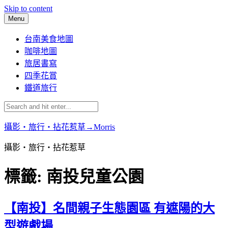
Skip to content
Menu
台南美食地圖
咖啡地圖
旅居書寫
四季花賞
鐵道旅行
攝影‧旅行‧拈花惹草→Morris
攝影‧旅行‧拈花惹草
標籤:
南投兒童公園
【南投】名間親子生態園區 有遮陽的大
型遊戲場